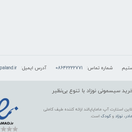
شماره تماس:
08642222771
آدرس ایمیل:
aland.ir
ید سیسمونی نوزاد با تنوع بی‌نظیر
این استارت آپ ماماپاپالند
ارائه کننده طیف کاملی
ادر
،
نوزاد
و
کودک
است.