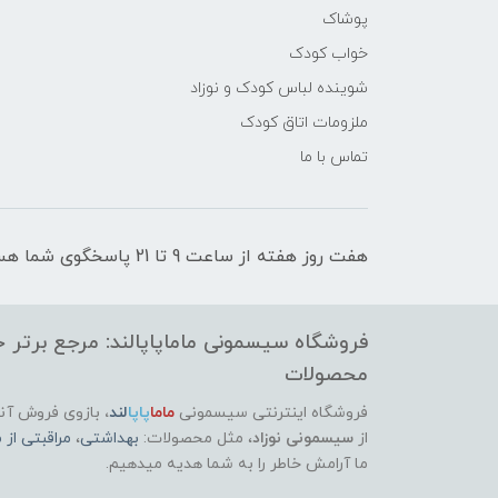
پوشاک
خواب کودک
شوینده لباس کودک و نوزاد
ملزومات اتاق کودک
تماس با ما
هفت روز هفته از ساعت 9 تا 21 پاسخگوی شما هستیم
فروشگاه سیسمونی ماماپاپالند: مرجع برتر خر
محصولات
فروشگاه اینترنتی سیسمونی
ماما
پاپا
لند
،
بازوی فروش آنل
از
سیسمونی نوزاد
، مثل محصولات:
بهداشتی
،
مراقبتی از م
ما آرامش خاطر را به شما هدیه میدهیم.