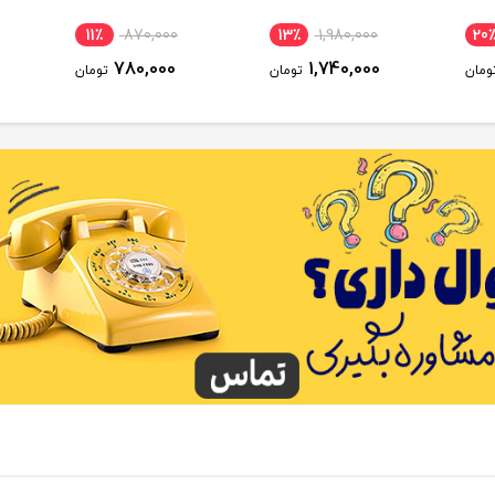
11٪
870,000
13٪
1,980,000
20
780,000
1,740,000
ومان
تومان
تومان