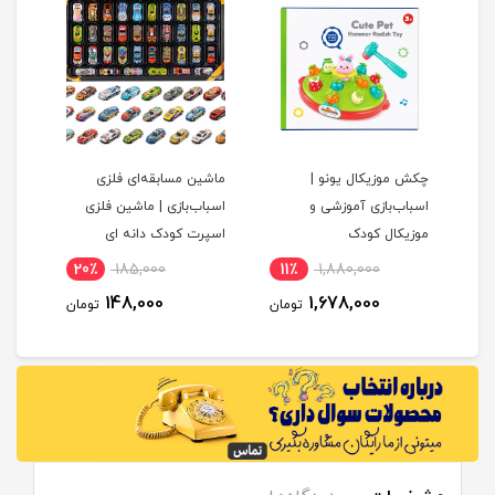
چکش موزیکال یونو |
ماشین مسابقه‌ای فلزی
پک 
ک
اسباب‌بازی آموزشی و
اسباب‌بازی | ماشین فلزی
موزیکال کودک
اسپرت کودک دانه ای
20٪
185,000
11٪
1,880,000
1
148,000
1,678,000
مان
تومان
تومان