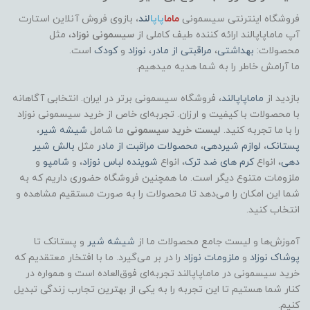
فروشگاه اینترنتی سیسمونی
ماما
پاپا
لند
،
بازوی فروش آنلاین استارت
آپ ماماپاپالند
ارائه کننده طیف کاملی از
سیسمونی نوزاد
، مثل
محصولات:
بهداشتی
،
مراقبتی از مادر
،
نوزاد
و
کودک
است.
ما آرامش خاطر را به شما هدیه میدهیم.
بازدید از
ماماپاپالند
، فروشگاه سیسمونی برتر در ایران. انتخابی آگاهانه
با محصولات با کیفیت و ارزان. تجربه‌ای خاص از خرید سیسمونی نوزاد
را با ما تجربه کنید.
لیست خرید سیسمونی
ما شامل
شیشه شیر
،
پستانک
،
لوازم شیردهی
،
محصولات مراقبت از مادر
مثل
بالش شیر
دهی
، انواع
کرم های ضد ترک
، انواع
شوینده لباس نوزاد
، و
شامپو
و
ملزومات متنوع دیگر است. ما همچنین فروشگاه حضوری داریم که به
شما این امکان را می‌دهد تا محصولات را به صورت مستقیم مشاهده و
انتخاب کنید.
آموزش‌ها و لیست جامع محصولات ما از
شیشه شیر
و پستانک تا
پوشاک
نوزاد
و
ملزومات نوزاد
را در بر می‌گیرد. ما با افتخار معتقدیم که
خرید سیسمونی در ماماپاپالند تجربه‌ای فوق‌العاده است و همواره در
کنار شما هستیم تا این تجربه را به یکی از بهترین تجارب زندگی تبدیل
کنیم.