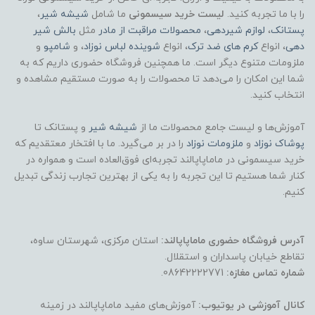
را با ما تجربه کنید.
لیست خرید سیسمونی
ما شامل
شیشه شیر
،
پستانک
،
لوازم شیردهی
،
محصولات مراقبت از مادر
مثل
بالش شیر
دهی
، انواع
کرم های ضد ترک
، انواع
شوینده لباس نوزاد
، و
شامپو
و
ملزومات متنوع دیگر است. ما همچنین فروشگاه حضوری داریم که به
شما این امکان را می‌دهد تا محصولات را به صورت مستقیم مشاهده و
انتخاب کنید.
آموزش‌ها و لیست جامع محصولات ما از
شیشه شیر
و پستانک تا
پوشاک
نوزاد
و
ملزومات نوزاد
را در بر می‌گیرد. ما با افتخار معتقدیم که
خرید سیسمونی در ماماپاپالند تجربه‌ای فوق‌العاده است و همواره در
کنار شما هستیم تا این تجربه را به یکی از بهترین تجارب زندگی تبدیل
کنیم.
آدرس فروشگاه حضوری ماماپاپالند:
استان مرکزی، شهرستان ساوه،
تقاطع خیابان پاسداران و استقلال.
شماره تماس مغازه:
08642222771.
کانال آموزشی در یوتیوب:
آموزش‌های مفید ماماپاپالند در زمینه