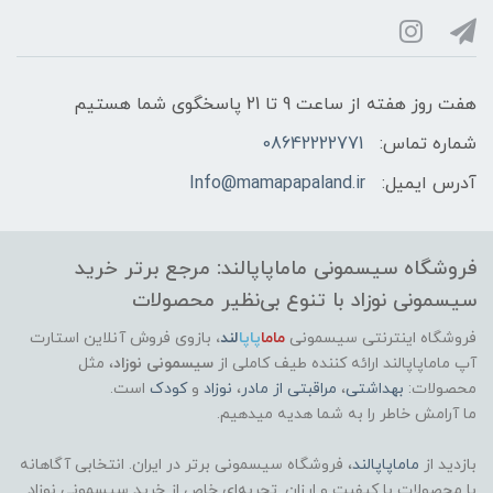
هفت روز هفته از ساعت 9 تا 21 پاسخگوی شما هستیم
شماره تماس:
08642222771
آدرس ایمیل:
Info@mamapapaland.ir
فروشگاه سیسمونی ماماپاپالند: مرجع برتر خرید
سیسمونی نوزاد با تنوع بی‌نظیر محصولات
فروشگاه اینترنتی سیسمونی
ماما
پاپا
لند
،
بازوی فروش آنلاین استارت
آپ ماماپاپالند
ارائه کننده طیف کاملی از
سیسمونی نوزاد
، مثل
محصولات:
بهداشتی
،
مراقبتی از مادر
،
نوزاد
و
کودک
است.
ما آرامش خاطر را به شما هدیه میدهیم.
بازدید از
ماماپاپالند
، فروشگاه سیسمونی برتر در ایران. انتخابی آگاهانه
با محصولات با کیفیت و ارزان. تجربه‌ای خاص از خرید سیسمونی نوزاد