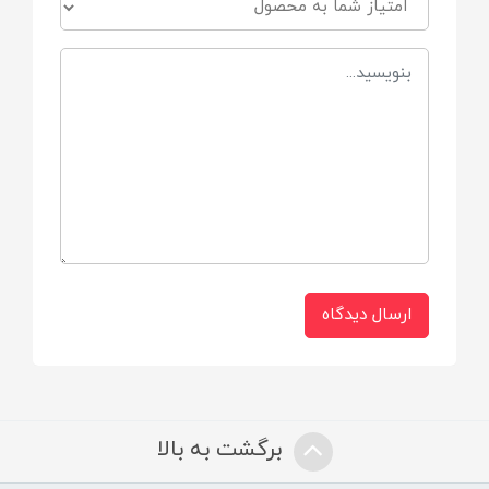
ساخته شده از پلاستیک مرغوب
تعداد باتری
۵ عدد باتری قلمی ( بسته فاقد باتری می
باشد.)
ابعاد محصول
۱۹*۱۶*۱۵ سانتی متر
ارسال دیدگاه
ابعاد جعبه
۲۵*۲۱*۲۱ سانتی متر
برگشت به بالا