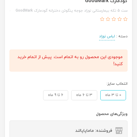
گودمارک GoodMark
ست 5 تکه بیمارستانی نوزاد جوجه پنگوئن دخترانه گودمارک GoodMark
دسته :
لباس نوزاد
موجودی این محصول رو به اتمام است. پیش از اتمام خرید
کنید!
انتخاب سایز:
0 تا 3 ماه
3 تا 6 ماه
6 تا 9 ماه
ویژگی‌های محصول
فروشنده: ماماپاپالند