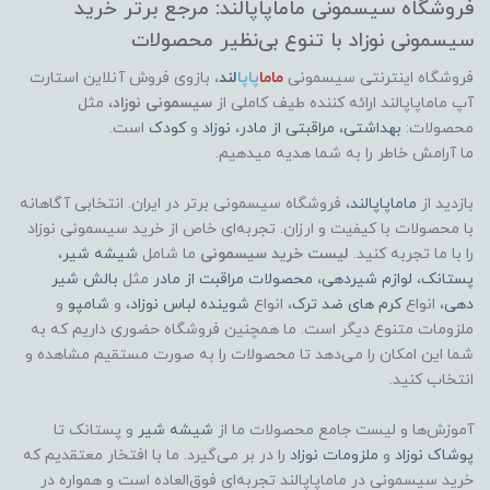
فروشگاه سیسمونی ماماپاپالند: مرجع برتر خرید
سیسمونی نوزاد با تنوع بی‌نظیر محصولات
فروشگاه اینترنتی سیسمونی
ماما
پاپا
لند
،
بازوی فروش آنلاین استارت
آپ ماماپاپالند
ارائه کننده طیف کاملی از
سیسمونی نوزاد
، مثل
محصولات:
بهداشتی
،
مراقبتی از مادر
،
نوزاد
و
کودک
است.
ما آرامش خاطر را به شما هدیه میدهیم.
بازدید از
ماماپاپالند
، فروشگاه سیسمونی برتر در ایران. انتخابی آگاهانه
با محصولات با کیفیت و ارزان. تجربه‌ای خاص از خرید سیسمونی نوزاد
را با ما تجربه کنید.
لیست خرید سیسمونی
ما شامل
شیشه شیر
،
پستانک
،
لوازم شیردهی
،
محصولات مراقبت از مادر
مثل
بالش شیر
دهی
، انواع
کرم های ضد ترک
، انواع
شوینده لباس نوزاد
، و
شامپو
و
ملزومات متنوع دیگر است. ما همچنین فروشگاه حضوری داریم که به
شما این امکان را می‌دهد تا محصولات را به صورت مستقیم مشاهده و
انتخاب کنید.
آموزش‌ها و لیست جامع محصولات ما از
شیشه شیر
و پستانک تا
پوشاک
نوزاد
و
ملزومات نوزاد
را در بر می‌گیرد. ما با افتخار معتقدیم که
خرید سیسمونی در ماماپاپالند تجربه‌ای فوق‌العاده است و همواره در