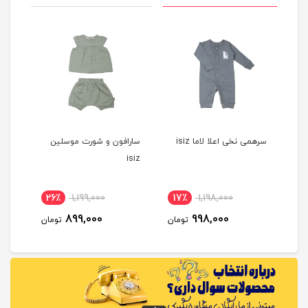
سرهمی نخی اعلا لاما isiz
سارافون و شورت موسلین
ISIZ
isiz
26٪
1,199,000
17٪
1,198,000
1
899,000
998,000
مان
تومان
تومان