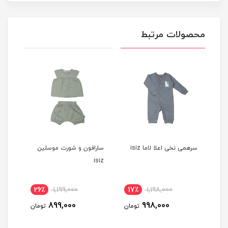
محصولات مرتبط
سرهمی نخی اعلا لاما isiz
سارافون و شورت موسلین
ISIZ
isiz
26٪
1,199,000
17٪
1,198,000
1
899,000
998,000
مان
تومان
تومان