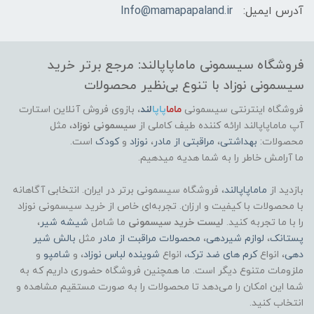
آدرس ایمیل:
Info@mamapapaland.ir
فروشگاه سیسمونی ماماپاپالند: مرجع برتر خرید
سیسمونی نوزاد با تنوع بی‌نظیر محصولات
فروشگاه اینترنتی سیسمونی
ماما
پاپا
لند
،
بازوی فروش آنلاین استارت
آپ ماماپاپالند
ارائه کننده طیف کاملی از
سیسمونی نوزاد
، مثل
محصولات:
بهداشتی
،
مراقبتی از مادر
،
نوزاد
و
کودک
است.
ما آرامش خاطر را به شما هدیه میدهیم.
بازدید از
ماماپاپالند
، فروشگاه سیسمونی برتر در ایران. انتخابی آگاهانه
با محصولات با کیفیت و ارزان. تجربه‌ای خاص از خرید سیسمونی نوزاد
را با ما تجربه کنید.
لیست خرید سیسمونی
ما شامل
شیشه شیر
،
پستانک
،
لوازم شیردهی
،
محصولات مراقبت از مادر
مثل
بالش شیر
دهی
، انواع
کرم های ضد ترک
، انواع
شوینده لباس نوزاد
، و
شامپو
و
ملزومات متنوع دیگر است. ما همچنین فروشگاه حضوری داریم که به
شما این امکان را می‌دهد تا محصولات را به صورت مستقیم مشاهده و
انتخاب کنید.