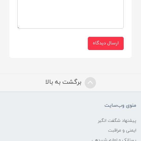
بدون ایجاد حساسیت برای نوزاد
جنس پنبه ای و نرم
مناسب بیمارستان و هدیه دادن
ارسال دیدگاه
مناسب تمام فصول
قابل شستشو
برگشت به بالا
دستی و ماشین لباسشویی
منوی وب‌سایت
پیشنهاد شگفت انگیر
ایمنی و مراقبت
پستانک و لوازم شیردهی