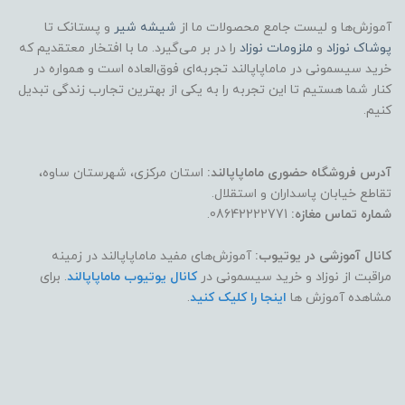
آموزش‌ها و لیست جامع محصولات ما از
شیشه شیر
و پستانک تا
پوشاک
نوزاد
و
ملزومات نوزاد
را در بر می‌گیرد. ما با افتخار معتقدیم که
خرید سیسمونی در ماماپاپالند تجربه‌ای فوق‌العاده است و همواره در
کنار شما هستیم تا این تجربه را به یکی از بهترین تجارب زندگی تبدیل
کنیم.
آدرس فروشگاه حضوری ماماپاپالند:
استان مرکزی، شهرستان ساوه،
تقاطع خیابان پاسداران و استقلال.
شماره تماس مغازه:
08642222771.
کانال آموزشی در یوتیوب:
آموزش‌های مفید ماماپاپالند در زمینه
مراقبت از نوزاد و خرید سیسمونی در
کانال یوتیوب ماماپاپالند
. برای
مشاهده آموزش ها
اینجا را کلیک کنید
.