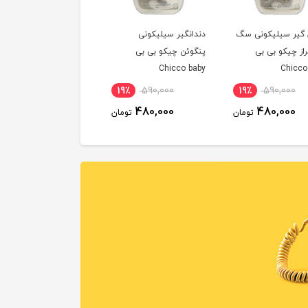
 گیر سیلیكونی سگ
دندانگیر سیلیكونی
راز چیكو بی بی
پنگوئن چیکو بی بی
Chicco baby
Chicco
19٪
590,000
19٪
590,000
480,000
480,000
تومان
تومان