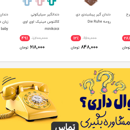
رح
دندان گیر پیشبندی دی
دندانگیر سیلیکونی
دندان
روحه Die Ruhe
کاکتوس مینیک اوی اوی
زبان د
 baby
minikoioi
49٪
1,200,000
12٪
960,000
28
618,000
848,000
ومان
تومان
تومان