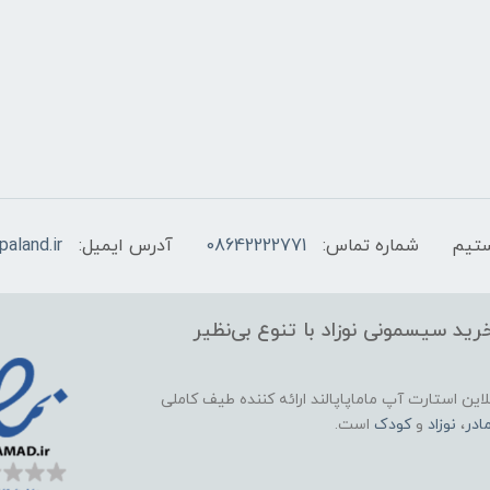
شماره تماس:
08642222771
آدرس ایمیل:
aland.ir
ید سیسمونی نوزاد با تنوع بی‌نظیر
این استارت آپ ماماپاپالند
ارائه کننده طیف کاملی
ادر
،
نوزاد
و
کودک
است.