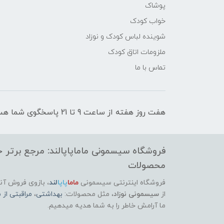
پوشاک
خواب کودک
شوینده لباس کودک و نوزاد
ملزومات اتاق کودک
تماس با ما
هفت روز هفته از ساعت 9 تا 21 پاسخگوی شما هستیم
فروشگاه سیسمونی ماماپاپالند: مرجع برتر خر
محصولات
فروشگاه اینترنتی سیسمونی
ماما
پاپا
لند
،
بازوی فروش آنل
از
سیسمونی نوزاد
، مثل محصولات:
بهداشتی
،
مراقبتی از م
ما آرامش خاطر را به شما هدیه میدهیم.