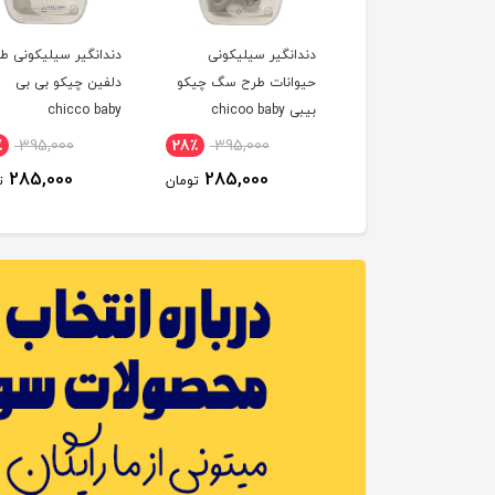
انگیر کلیک کلاک دریم
دندانگیر سیلیکونی
دندانگیر سیلیکونی ط
dreamb
حیوانات طرح سگ چیکو
دلفین چیکو بی بی
بیبی chicoo baby
chicco baby
٪
395,000
28٪
395,000
16٪
220,000
285,000
285,000
185,000
تومان
تومان
ت