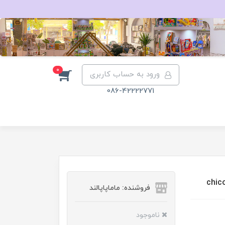
0
ورود به حساب کاربری
086-42222771
فروشنده: ماماپاپالند
ناموجود