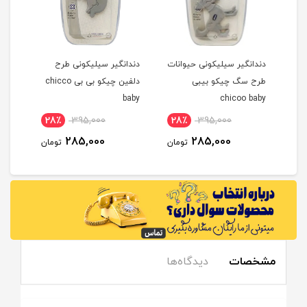
م
دندانگیر سیلیکونی حیوانات
دندانگیر سیلیکونی طرح
دندا
طرح سگ چیکو بیبی
دلفین چیکو بی بی chicco
روحه Ruhe
baby
chicoo baby
28٪
395,000
28٪
395,000
1
285,000
285,000
مان
تومان
تومان
مشخصات
دیدگاه‌ها