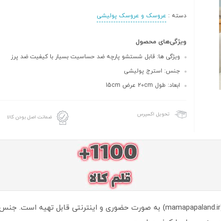
دسته :
عروسک و عروسک پولیشی
ویژگی‌های محصول
ویژگی ها: قابل شستشو پارچه ضد حساسیت بسیار با کیفیت ضد پرز
جنس: استرج پولیشی
ابعاد: طول 20cm عرض 15cm
تحویل اکسپرس
ضمانت اصل بودن کالا
گربه استرج سینه ماهی در فروشگاه ماماپاپالند(mamapapaland.ir) به صورت حضوری و 