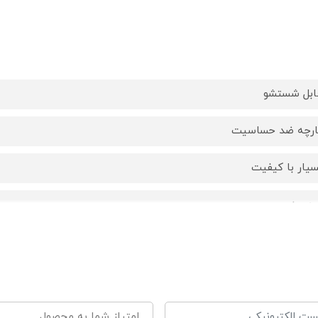
ابل شستشو
ارچه ضد حساسیت
سیار با کیفیت
د پرز
سترج پولیشی
ل 20cm
ض 15cm