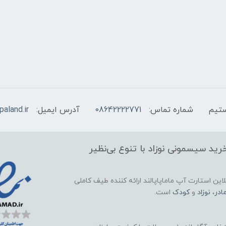
شماره تماس:
08642222771
آدرس ایمیل:
aland.ir
ید سیسمونی نوزاد با تنوع بی‌نظیر
این استارت آپ ماماپاپالند
ارائه کننده طیف کاملی
ادر
،
نوزاد
و
کودک
است.