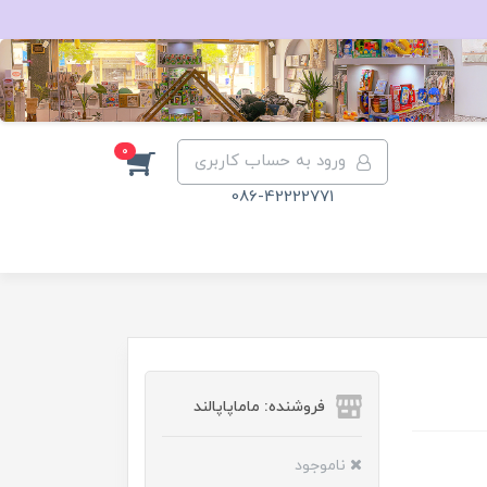
0
ورود به حساب کاربری
086-42222771
فروشنده: ماماپاپالند
ناموجود