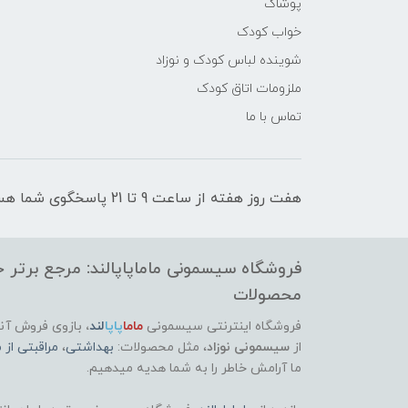
پوشاک
خواب کودک
شوینده لباس کودک و نوزاد
ملزومات اتاق کودک
تماس با ما
هفت روز هفته از ساعت 9 تا 21 پاسخگوی شما هستیم
فروشگاه سیسمونی ماماپاپالند: مرجع برتر خر
محصولات
فروشگاه اینترنتی سیسمونی
ماما
پاپا
لند
،
بازوی فروش آنل
از
سیسمونی نوزاد
، مثل محصولات:
بهداشتی
،
مراقبتی از م
ما آرامش خاطر را به شما هدیه میدهیم.