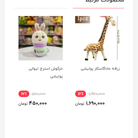
محصولات مرتبط
زرافه ماداگاسکار پولیشی
خرگوش استرج لیوانی
عرو
پولیشی
جیل
12٪
510,000
12٪
1,920,000
1
450,000
1,690,000
مان
تومان
تومان