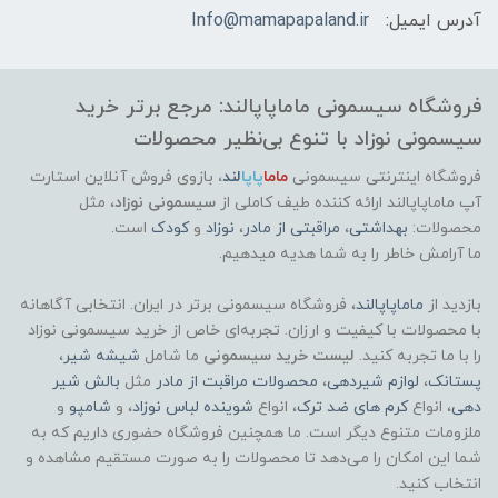
آدرس ایمیل:
Info@mamapapaland.ir
فروشگاه سیسمونی ماماپاپالند: مرجع برتر خرید
سیسمونی نوزاد با تنوع بی‌نظیر محصولات
فروشگاه اینترنتی سیسمونی
ماما
پاپا
لند
،
بازوی فروش آنلاین استارت
آپ ماماپاپالند
ارائه کننده طیف کاملی از
سیسمونی نوزاد
، مثل
محصولات:
بهداشتی
،
مراقبتی از مادر
،
نوزاد
و
کودک
است.
ما آرامش خاطر را به شما هدیه میدهیم.
بازدید از
ماماپاپالند
، فروشگاه سیسمونی برتر در ایران. انتخابی آگاهانه
با محصولات با کیفیت و ارزان. تجربه‌ای خاص از خرید سیسمونی نوزاد
را با ما تجربه کنید.
لیست خرید سیسمونی
ما شامل
شیشه شیر
،
پستانک
،
لوازم شیردهی
،
محصولات مراقبت از مادر
مثل
بالش شیر
دهی
، انواع
کرم های ضد ترک
، انواع
شوینده لباس نوزاد
، و
شامپو
و
ملزومات متنوع دیگر است. ما همچنین فروشگاه حضوری داریم که به
شما این امکان را می‌دهد تا محصولات را به صورت مستقیم مشاهده و
انتخاب کنید.