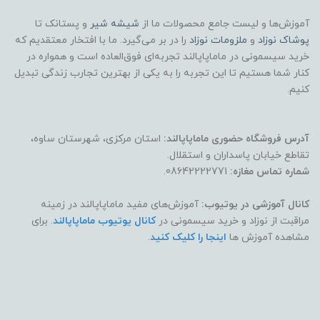
آموزش‌ها و لیست جامع محصولات ما از
شیشه شیر
و پستانک تا
پوشاک
نوزاد
و
ملزومات نوزاد
را در بر می‌گیرد. ما با افتخار معتقدیم که
خرید سیسمونی در ماماپاپالند تجربه‌ای فوق‌العاده است و همواره در
کنار شما هستیم تا این تجربه را به یکی از بهترین تجارب زندگی تبدیل
کنیم.
آدرس فروشگاه حضوری ماماپاپالند:
استان مرکزی، شهرستان ساوه،
تقاطع خیابان پاسداران و استقلال.
شماره تماس مغازه:
08642222771.
کانال آموزشی در یوتیوب:
آموزش‌های مفید ماماپاپالند در زمینه
مراقبت از نوزاد و خرید سیسمونی در
کانال یوتیوب ماماپاپالند
. برای
مشاهده آموزش ها
اینجا را کلیک کنید
.