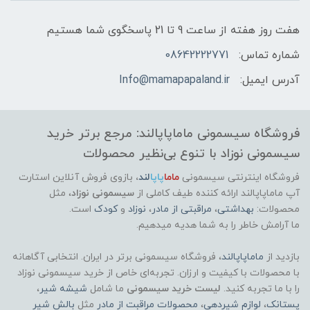
هفت روز هفته از ساعت 9 تا 21 پاسخگوی شما هستیم
شماره تماس:
08642222771
آدرس ایمیل:
Info@mamapapaland.ir
فروشگاه سیسمونی ماماپاپالند: مرجع برتر خرید
سیسمونی نوزاد با تنوع بی‌نظیر محصولات
فروشگاه اینترنتی سیسمونی
ماما
پاپا
لند
،
بازوی فروش آنلاین استارت
آپ ماماپاپالند
ارائه کننده طیف کاملی از
سیسمونی نوزاد
، مثل
محصولات:
بهداشتی
،
مراقبتی از مادر
،
نوزاد
و
کودک
است.
ما آرامش خاطر را به شما هدیه میدهیم.
بازدید از
ماماپاپالند
، فروشگاه سیسمونی برتر در ایران. انتخابی آگاهانه
با محصولات با کیفیت و ارزان. تجربه‌ای خاص از خرید سیسمونی نوزاد
را با ما تجربه کنید.
لیست خرید سیسمونی
ما شامل
شیشه شیر
،
پستانک
،
لوازم شیردهی
،
محصولات مراقبت از مادر
مثل
بالش شیر