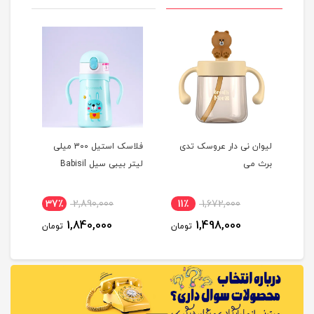
لیوان نی دار عروسک تدی
فلاسک استیل 300 میلی
برث می
لیتر بیبی سیل Babisil
لیتر
37٪
2,890,000
11٪
1,672,000
1
1,840,000
1,498,000
مان
تومان
تومان