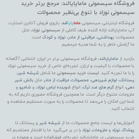
فروشگاه سیسمونی ماماپاپالند: مرجع برتر خرید
سیسمونی نوزاد با تنوع بی‌نظیر محصولات
فروشگاه اینترنتی سیسمونی
ماما
پاپا
لند
،
بازوی فروش آنلاین استارت
آپ ماماپاپالند
ارائه کننده طیف کاملی از
سیسمونی نوزاد
، مثل
محصولات:
بهداشتی
،
مراقبتی از مادر
،
نوزاد
و
کودک
است.
ما آرامش خاطر را به شما هدیه میدهیم.
بازدید از
ماماپاپالند
، فروشگاه سیسمونی برتر در ایران. انتخابی آگاهانه
با محصولات با کیفیت و ارزان. تجربه‌ای خاص از خرید سیسمونی نوزاد
را با ما تجربه کنید.
لیست خرید سیسمونی
ما شامل
شیشه شیر
،
پستانک
،
لوازم شیردهی
،
محصولات مراقبت از مادر
مثل
بالش شیر
دهی
، انواع
کرم های ضد ترک
، انواع
شوینده لباس نوزاد
، و
شامپو
و
ملزومات متنوع دیگر است. ما همچنین فروشگاه حضوری داریم که به
شما این امکان را می‌دهد تا محصولات را به صورت مستقیم مشاهده و
انتخاب کنید.
آموزش‌ها و لیست جامع محصولات ما از
شیشه شیر
و پستانک تا
پوشاک
نوزاد
و
ملزومات نوزاد
را در بر می‌گیرد. ما با افتخار معتقدیم که
خرید سیسمونی در ماماپاپالند تجربه‌ای فوق‌العاده است و همواره در