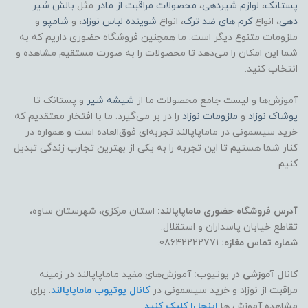
پستانک
،
لوازم شیردهی
،
محصولات مراقبت از مادر
مثل
بالش شیر
دهی
، انواع
کرم های ضد ترک
، انواع
شوینده لباس نوزاد
، و
شامپو
و
ملزومات متنوع دیگر است. ما همچنین فروشگاه حضوری داریم که به
شما این امکان را می‌دهد تا محصولات را به صورت مستقیم مشاهده و
انتخاب کنید.
آموزش‌ها و لیست جامع محصولات ما از
شیشه شیر
و پستانک تا
پوشاک
نوزاد
و
ملزومات نوزاد
را در بر می‌گیرد. ما با افتخار معتقدیم که
خرید سیسمونی در ماماپاپالند تجربه‌ای فوق‌العاده است و همواره در
کنار شما هستیم تا این تجربه را به یکی از بهترین تجارب زندگی تبدیل
کنیم.
آدرس فروشگاه حضوری ماماپاپالند:
استان مرکزی، شهرستان ساوه،
تقاطع خیابان پاسداران و استقلال.
شماره تماس مغازه:
08642222771.
کانال آموزشی در یوتیوب:
آموزش‌های مفید ماماپاپالند در زمینه
مراقبت از نوزاد و خرید سیسمونی در
کانال یوتیوب ماماپاپالند
. برای
مشاهده آموزش ها
اینجا را کلیک کنید
.