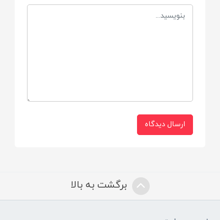
حجم
800 میل
برند
Soup
جنس
ارسال دیدگاه
BPA Free
داخل استیل
برگشت به بالا