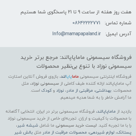
هفت روز هفته از ساعت 9 تا 21 پاسخگوی شما هستیم
شماره تماس:
08642222771
آدرس ایمیل:
Info@mamapapaland.ir
فروشگاه سیسمونی ماماپاپالند: مرجع برتر خرید
سیسمونی نوزاد با تنوع بی‌نظیر محصولات
فروشگاه اینترنتی سیسمونی
ماما
پاپا
لند
،
بازوی فروش آنلاین استارت
آپ ماماپاپالند
ارائه کننده طیف کاملی از
سیسمونی نوزاد
، مثل
محصولات:
بهداشتی
،
مراقبتی از مادر
،
نوزاد
و
کودک
است.
ما آرامش خاطر را به شما هدیه میدهیم.
بازدید از
ماماپاپالند
، فروشگاه سیسمونی برتر در ایران. انتخابی آگاهانه
با محصولات با کیفیت و ارزان. تجربه‌ای خاص از خرید سیسمونی نوزاد
را با ما تجربه کنید.
لیست خرید سیسمونی
ما شامل
شیشه شیر
،
پستانک
،
لوازم شیردهی
،
محصولات مراقبت از مادر
مثل
بالش شیر