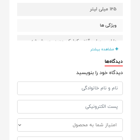
125 میلی لیتر
ویژگی ها
دارای سوپاپ آنتی کولیک جدید روی شیشه
است
مشاهده بیشتر
دیدگاه‌ها
جنس بدنه طلقی و با ساختاری خوش فرم برای
راحت به دست گرفتن کودک است
دیدگاه خود را بنویسید
سر شیشه فابریک نصب شده روی این شیشه
شیر شبیه سینه مادر اونت از نوع جدید
Response خیلی نرم شماره 2 برای نوزادی
مناسب نوزادی +0m صفر ماه به بالا
سوپاپش را روی سایزهای دیگر نچرال نیز