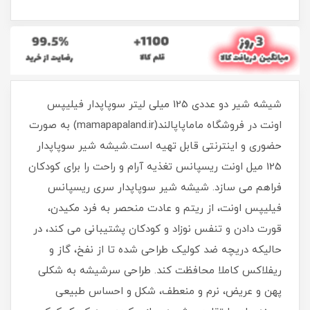
شیشه شیر دو عددی 125 میلی لیتر سوپاپدار فیلیپس
اونت در فروشگاه ماماپاپالند(mamapapaland.ir) به صورت
حضوری و اینترنتی قابل تهیه است.شیشه شیر سوپاپدار
125 میل اونت ریسپانس تغذیه آرام و راحت را برای کودکان
فراهم می سازد. شیشه شیر سوپاپدار سری ریسپانس
فیلیپس اونت، از ریتم و عادت منحصر به فرد مکیدن،
قورت دادن و تنفس نوزاد و کودکان پشتیبانی می کند، در
حالیکه دریچه ضد کولیک طراحی شده تا از نفخ، گاز و
ریفلاکس کاملا محافظت کند. طراحی سرشیشه به شکلی
پهن و عریض، نرم و منعطف، شکل و احساس طبیعی