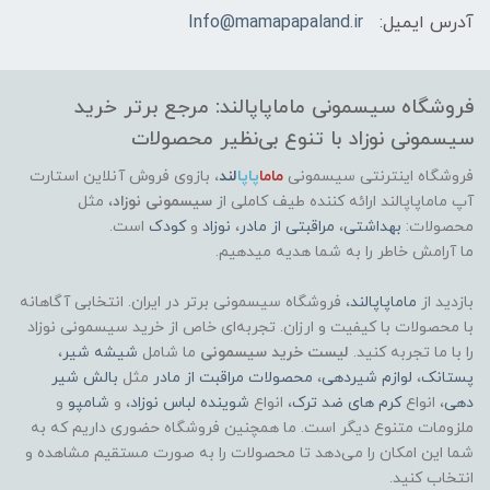
آدرس ایمیل:
Info@mamapapaland.ir
فروشگاه سیسمونی ماماپاپالند: مرجع برتر خرید
سیسمونی نوزاد با تنوع بی‌نظیر محصولات
فروشگاه اینترنتی سیسمونی
ماما
پاپا
لند
،
بازوی فروش آنلاین استارت
آپ ماماپاپالند
ارائه کننده طیف کاملی از
سیسمونی نوزاد
، مثل
محصولات:
بهداشتی
،
مراقبتی از مادر
،
نوزاد
و
کودک
است.
ما آرامش خاطر را به شما هدیه میدهیم.
بازدید از
ماماپاپالند
، فروشگاه سیسمونی برتر در ایران. انتخابی آگاهانه
با محصولات با کیفیت و ارزان. تجربه‌ای خاص از خرید سیسمونی نوزاد
را با ما تجربه کنید.
لیست خرید سیسمونی
ما شامل
شیشه شیر
،
پستانک
،
لوازم شیردهی
،
محصولات مراقبت از مادر
مثل
بالش شیر
دهی
، انواع
کرم های ضد ترک
، انواع
شوینده لباس نوزاد
، و
شامپو
و
ملزومات متنوع دیگر است. ما همچنین فروشگاه حضوری داریم که به
شما این امکان را می‌دهد تا محصولات را به صورت مستقیم مشاهده و
انتخاب کنید.