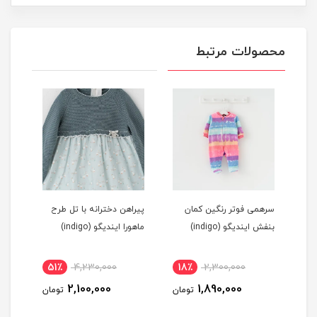
محصولات مرتبط
سرهمی فوتر رنگین کمان
پیراهن دخترانه با تل طرح
کلاه
بنفش ایندیگو (indigo)
ماهورا ایندیگو (indigo)
متحر
ایندیگو
51٪
4,230,000
18٪
2,300,000
2
2,100,000
1,890,000
مان
تومان
تومان