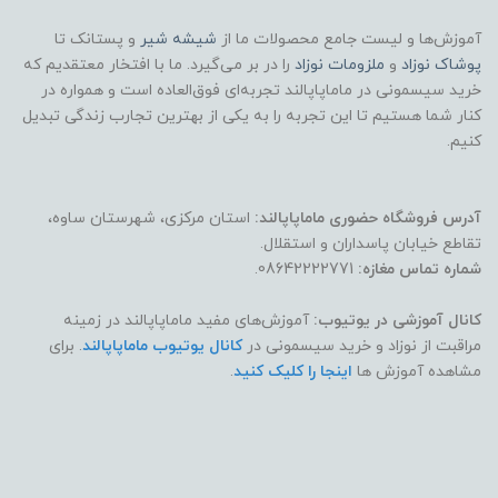
آموزش‌ها و لیست جامع محصولات ما از
شیشه شیر
و پستانک تا
پوشاک
نوزاد
و
ملزومات نوزاد
را در بر می‌گیرد. ما با افتخار معتقدیم که
خرید سیسمونی در ماماپاپالند تجربه‌ای فوق‌العاده است و همواره در
کنار شما هستیم تا این تجربه را به یکی از بهترین تجارب زندگی تبدیل
کنیم.
آدرس فروشگاه حضوری ماماپاپالند:
استان مرکزی، شهرستان ساوه،
تقاطع خیابان پاسداران و استقلال.
شماره تماس مغازه:
08642222771.
کانال آموزشی در یوتیوب:
آموزش‌های مفید ماماپاپالند در زمینه
مراقبت از نوزاد و خرید سیسمونی در
کانال یوتیوب ماماپاپالند
. برای
مشاهده آموزش ها
اینجا را کلیک کنید
.