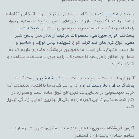
بازدید از
ماماپاپالند
، فروشگاه سیسمونی برتر در ایران. انتخابی آگاهانه
با محصولات با کیفیت و ارزان. تجربه‌ای خاص از خرید سیسمونی نوزاد
را با ما تجربه کنید.
لیست خرید سیسمونی
ما شامل
شیشه شیر
،
پستانک
،
لوازم شیردهی
،
محصولات مراقبت از مادر
مثل
بالش شیر
دهی
، انواع
کرم های ضد ترک
، انواع
شوینده لباس نوزاد
، و
شامپو
و
ملزومات متنوع دیگر است. ما همچنین فروشگاه حضوری داریم که به
شما این امکان را می‌دهد تا محصولات را به صورت مستقیم مشاهده و
انتخاب کنید.
آموزش‌ها و لیست جامع محصولات ما از
شیشه شیر
و پستانک تا
پوشاک
نوزاد
و
ملزومات نوزاد
را در بر می‌گیرد. ما با افتخار معتقدیم که
خرید سیسمونی در ماماپاپالند تجربه‌ای فوق‌العاده است و همواره در
کنار شما هستیم تا این تجربه را به یکی از بهترین تجارب زندگی تبدیل
کنیم.
آدرس فروشگاه حضوری ماماپاپالند:
استان مرکزی، شهرستان ساوه،
تقاطع خیابان پاسداران و استقلال.