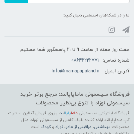
ما را در شبکه‌های اجتماعی دنبال کنید:
هفت روز هفته از ساعت 9 تا 21 پاسخگوی شما هستیم
شماره تماس:
08642222771
آدرس ایمیل:
Info@mamapapaland.ir
فروشگاه سیسمونی ماماپاپالند: مرجع برتر خرید
سیسمونی نوزاد با تنوع بی‌نظیر محصولات
فروشگاه اینترنتی سیسمونی
ماما
پاپا
لند
،
بازوی فروش آنلاین استارت
آپ ماماپاپالند
ارائه کننده طیف کاملی از
سیسمونی نوزاد
، مثل
محصولات:
بهداشتی
،
مراقبتی از مادر
،
نوزاد
و
کودک
است.
ما آرامش خاطر را به شما هدیه میدهیم.