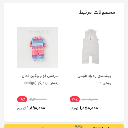
محصولات مرتبط
پیشبندی راه راه طوسی
سرهمی فوتر رنگین کمان
پیرا
روشن isiz
بنفش ایندیگو (indigo)
ماهورا
18٪
2,300,000
20٪
1,298,000
1
1,890,000
1,050,000
مان
تومان
تومان