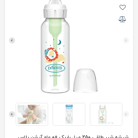
شیشه شیر طلقی 250 میل باریک +0 ماه آپشن پلاس