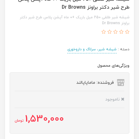
طرح شیر دکتر براونز Dr Browns
شیشه شیر طلقی 250 میل باریک +0 ماه آپشن پلاس طرح شیر دکتر
براونز Dr Browns
دسته :
شیشه شیر، سرلاک و داروخوری
ویژگی‌های محصول
فروشنده: ماماپاپالند
ناموجود
1,530,000
تومان