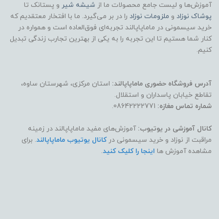
آموزش‌ها و لیست جامع محصولات ما از
شیشه شیر
و پستانک تا
پوشاک
نوزاد
و
ملزومات نوزاد
را در بر می‌گیرد. ما با افتخار معتقدیم که
خرید سیسمونی در ماماپاپالند تجربه‌ای فوق‌العاده است و همواره در
کنار شما هستیم تا این تجربه را به یکی از بهترین تجارب زندگی تبدیل
کنیم.
آدرس فروشگاه حضوری ماماپاپالند:
استان مرکزی، شهرستان ساوه،
تقاطع خیابان پاسداران و استقلال.
شماره تماس مغازه:
08642222771.
کانال آموزشی در یوتیوب:
آموزش‌های مفید ماماپاپالند در زمینه
مراقبت از نوزاد و خرید سیسمونی در
کانال یوتیوب ماماپاپالند
. برای
مشاهده آموزش ها
اینجا را کلیک کنید
.