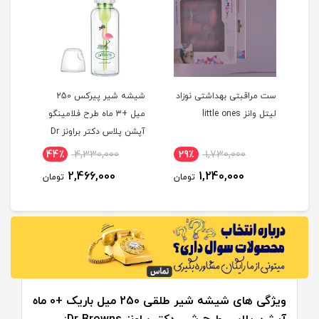
شیرخوری پیرکس نچرال 270
ست مراقبتی بهداشتی نوزاد
شیشه شیر پیرکس 250
لیتل وانز little ones
میل +3 ماه طرح فلامینگو
میلی
آپشن پلاس دکتر براونز Dr
isil
Browns
44٪
4,330,000
29٪
1,730,000
5
2,466,000
1,240,000
مان
تومان
تومان
ویژگی های شیشه شیر طلقی 250 میل باریک +0 ماه