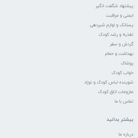
بله تا 128 گیگابایت
پیشنهاد شگفت انگیر
ایمنی و مراقبت
باند Wifi
پستانک و لوازم شیردهی
Wi-Fi IEEE 802.11 a/b/g/n protocols on the
تغذیه و رشد کودک
2.4GHz frequency (not compatible with
گردش و سفر
5GHz)
بهداشت و حمام
دمای کاری
پوشاک
خواب کودک
-10 بین 40ᵒC
شوینده لباس کودک و نوزاد
ملزومات اتاق کودک
وضوح تصویر
تماس با ما
2304x1296px 2K
بیشتر بدانید
لنز
درباره ما