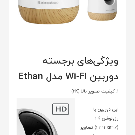
ویژگی‌های برجسته
دوربین Wi-Fi مدل Ethan
1. کیفیت تصویر بالا (2K):
این دوربین با
رزولوشن 2K
(2304x1296) تصاویر