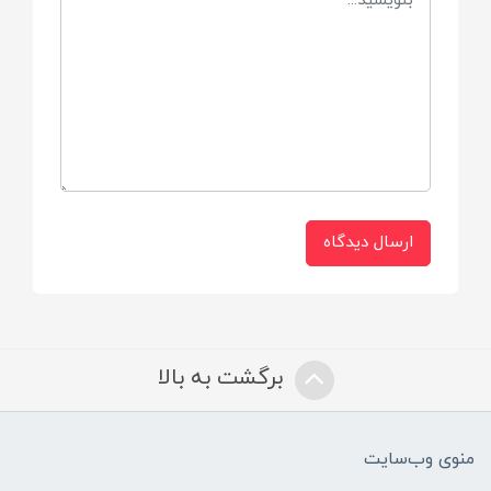
کیفیت تصویر بالا
برند
کیکابو Kikkaboo
کشور سازنده
ارسال دیدگاه
طراحی اسپانیا -- ساخت چین
ابعاد
برگشت به بالا
9*9*15 سانتی متر
پشتیبانی از مموری کارت
منوی وب‌سایت