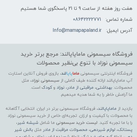
جنس بدنه
هفت روز هفته از ساعت 9 تا 21 پاسخگوی شما هستیم
شماره تماس:
08642222771
پلاستیک
آدرس ایمیل:
Info@mamapapaland.ir
وزن
فروشگاه سیسمونی ماماپاپالند: مرجع برتر خرید
200g
سیسمونی نوزاد با تنوع بی‌نظیر محصولات
نیاز به باطری
فروشگاه اینترنتی سیسمونی
ماما
پاپا
لند
،
بازوی فروش آنلاین استارت
آپ ماماپاپالند
ارائه کننده طیف کاملی از
سیسمونی نوزاد
، مثل
خیر
محصولات:
بهداشتی
،
مراقبتی از مادر
،
نوزاد
و
کودک
است.
ما آرامش خاطر را به شما هدیه میدهیم.
سایز
بازدید از
ماماپاپالند
، فروشگاه سیسمونی برتر در ایران. انتخابی آگاهانه
با محصولات با کیفیت و ارزان. تجربه‌ای خاص از خرید سیسمونی نوزاد
‎9 x 9 x 15 centimetres
را با ما تجربه کنید.
لیست خرید سیسمونی
ما شامل
شیشه شیر
،
پستانک
،
لوازم شیردهی
،
محصولات مراقبت از مادر
مثل
بالش شیر
دهی
، انواع
کرم های ضد ترک
، انواع
شوینده لباس نوزاد
، و
شامپو
و