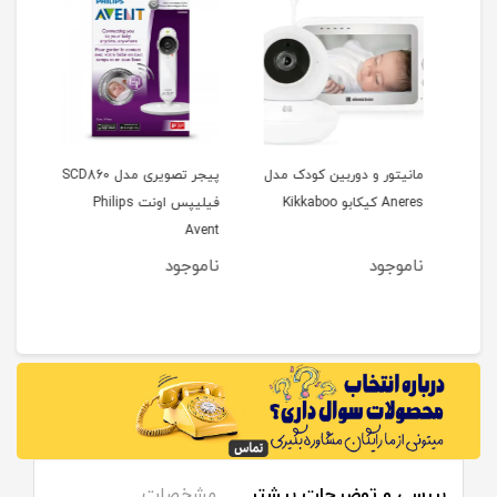
مانیتور و دوربین کودک مدل
پیجر تصویری مدل SCD860
Aneres کیکابو Kikkaboo
فیلیپس اونت Philips
کیکابو oo
Avent
ناموجود
ناموجود
نام
بررسی و توضیحات بیشتر
مشخصات