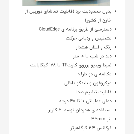
بدون محدودیت برد (قابلیت تماشای دوربین از
خارج از کشور)
دسترسی از طریق برنامه ی CloudEdge
تشخیص و ردیابی حرکت
زنگ و اعلان هشدار
دید در شب تا 10 متر
ضبط ویدیو برروی کارتTF تا 128 گیگابایت
مکالمه ی دو طرفه
میکروفون و بلندگو داخلی
قابلیت تنظیم صدا
دمای عملیاتی 10 تا 40 درجه
استفاده ی همزمان توسط 5 کاربر
لنز 3.6mm
فرکانس 2.4 گیگاهرتز