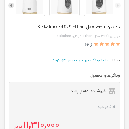
دوربین wi-fi مدل Ethan کیکابو Kikkaboo
دوربین wi-fi مدل Ethan کیکابو Kikkaboo
از 64
دسته :
مانیتورینگ، دوربین و پیجر اتاق کودک
ویژگی‌های محصول
فروشنده: ماماپاپالند
ناموجود
11,310,000
تومان