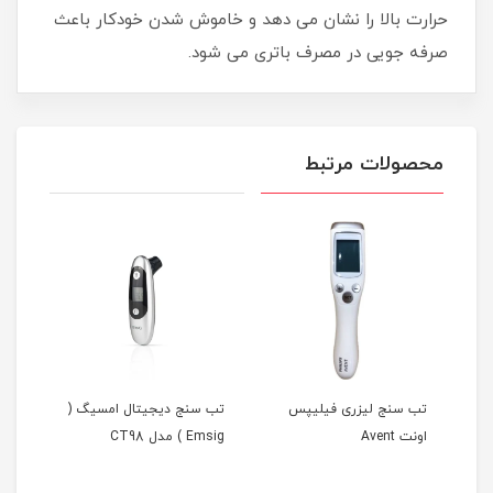
حرارت بالا را نشان می دهد و خاموش شدن خودکار باعث
صرفه جویی در مصرف باتری می شود.
محصولات مرتبط
سی
تب سنج لیزری فیلیپس
تب سنج دیجیتال امسیگ (
تب س
اونت Avent
Emsig ) مدل CT98
pas