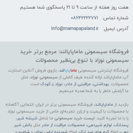
هفت روز هفته از ساعت 9 تا 21 پاسخگوی شما هستیم
شماره تماس:
08642222771
آدرس ایمیل:
Info@mamapapaland.ir
فروشگاه سیسمونی ماماپاپالند: مرجع برتر خرید
سیسمونی نوزاد با تنوع بی‌نظیر محصولات
فروشگاه اینترنتی سیسمونی
ماما
پاپا
لند
،
بازوی فروش آنلاین استارت
آپ ماماپاپالند
ارائه کننده طیف کاملی از
سیسمونی نوزاد
، مثل
محصولات:
بهداشتی
،
مراقبتی از مادر
،
نوزاد
و
کودک
است.
ما آرامش خاطر را به شما هدیه میدهیم.
بازدید از
ماماپاپالند
، فروشگاه سیسمونی برتر در ایران. انتخابی آگاهانه
با محصولات با کیفیت و ارزان. تجربه‌ای خاص از خرید سیسمونی نوزاد
را با ما تجربه کنید.
لیست خرید سیسمونی
ما شامل
شیشه شیر
،
پستانک
،
لوازم شیردهی
،
محصولات مراقبت از مادر
مثل
بالش شیر
دهی
، انواع
کرم های ضد ترک
، انواع
شوینده لباس نوزاد
، و
شامپو
و