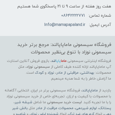
هفت روز هفته از ساعت 9 تا 21 پاسخگوی شما هستیم
شماره تماس:
08642222771
آدرس ایمیل:
Info@mamapapaland.ir
فروشگاه سیسمونی ماماپاپالند: مرجع برتر خرید
سیسمونی نوزاد با تنوع بی‌نظیر محصولات
فروشگاه اینترنتی سیسمونی
ماما
پاپا
لند
،
بازوی فروش آنلاین استارت
آپ ماماپاپالند
ارائه کننده طیف کاملی از
سیسمونی نوزاد
، مثل
محصولات:
بهداشتی
،
مراقبتی از مادر
،
نوزاد
و
کودک
است.
ما آرامش خاطر را به شما هدیه میدهیم.
بازدید از
ماماپاپالند
، فروشگاه سیسمونی برتر در ایران. انتخابی آگاهانه
با محصولات با کیفیت و ارزان. تجربه‌ای خاص از خرید سیسمونی نوزاد
را با ما تجربه کنید.
لیست خرید سیسمونی
ما شامل
شیشه شیر
،
پستانک
،
لوازم شیردهی
،
محصولات مراقبت از مادر
مثل
بالش شیر
دهی
، انواع
کرم های ضد ترک
، انواع
شوینده لباس نوزاد
، و
شامپو
و