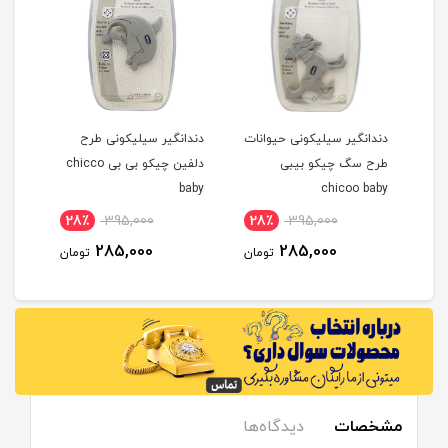
نگیر سیلیکونی حیوانات
دندانگیر سیلیکونی طرح
دندان گیر پیشبندی
سگ چیکو بیبی
دلفین چیکو بی بی chicco
روحه Die Ruhe
baby
chicoo 
960,000
28٪
395,000
28٪
395,000
848,000
285,000
285,000
تومان
تومان
مشخصات
دیدگاه‌ها