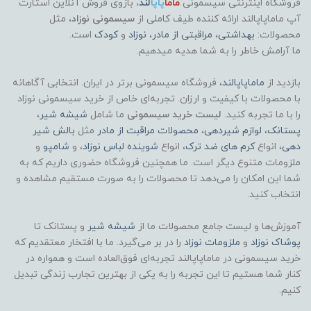
فروشگاه اینترنتی سیسمونی
ماما
پاپا
لند
،
بازوی فروش آنلاین استارت
آپ ماماپاپالند
ارائه کننده طیف کاملی از
سیسمونی نوزاد
، مثل
محصولات:
بهداشتی
،
مراقبتی از مادر
،
نوزاد
و
کودک
است.
ما آرامش خاطر را به شما هدیه میدهیم.
بازدید از
ماماپاپالند
، فروشگاه سیسمونی برتر در ایران. انتخابی آگاهانه
با محصولات با کیفیت و ارزان. تجربه‌ای خاص از خرید سیسمونی نوزاد
را با ما تجربه کنید.
لیست خرید سیسمونی
ما شامل
شیشه شیر
،
پستانک
،
لوازم شیردهی
،
محصولات مراقبت از مادر
مثل
بالش شیر
دهی
، انواع
کرم های ضد ترک
، انواع
شوینده لباس نوزاد
، و
شامپو
و
ملزومات متنوع دیگر است. ما همچنین فروشگاه حضوری داریم که به
شما این امکان را می‌دهد تا محصولات را به صورت مستقیم مشاهده و
انتخاب کنید.
آموزش‌ها و لیست جامع محصولات ما از
شیشه شیر
و پستانک تا
پوشاک
نوزاد
و
ملزومات نوزاد
را در بر می‌گیرد. ما با افتخار معتقدیم که
خرید سیسمونی در ماماپاپالند تجربه‌ای فوق‌العاده است و همواره در
کنار شما هستیم تا این تجربه را به یکی از بهترین تجارب زندگی تبدیل
کنیم.