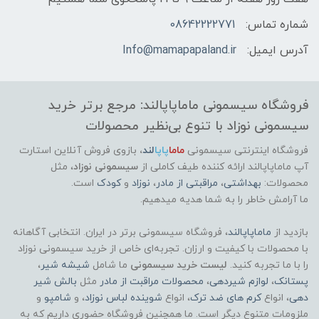
شماره تماس:
08642222771
آدرس ایمیل:
Info@mamapapaland.ir
فروشگاه سیسمونی ماماپاپالند: مرجع برتر خرید
سیسمونی نوزاد با تنوع بی‌نظیر محصولات
فروشگاه اینترنتی سیسمونی
ماما
پاپا
لند
،
بازوی فروش آنلاین استارت
آپ ماماپاپالند
ارائه کننده طیف کاملی از
سیسمونی نوزاد
، مثل
محصولات:
بهداشتی
،
مراقبتی از مادر
،
نوزاد
و
کودک
است.
ما آرامش خاطر را به شما هدیه میدهیم.
بازدید از
ماماپاپالند
، فروشگاه سیسمونی برتر در ایران. انتخابی آگاهانه
با محصولات با کیفیت و ارزان. تجربه‌ای خاص از خرید سیسمونی نوزاد
را با ما تجربه کنید.
لیست خرید سیسمونی
ما شامل
شیشه شیر
،
پستانک
،
لوازم شیردهی
،
محصولات مراقبت از مادر
مثل
بالش شیر
دهی
، انواع
کرم های ضد ترک
، انواع
شوینده لباس نوزاد
، و
شامپو
و
ملزومات متنوع دیگر است. ما همچنین فروشگاه حضوری داریم که به