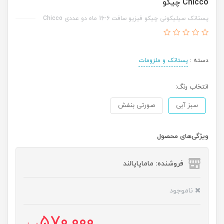
Chicco چیکو
پستانک سیلیکونی چیکو فیزیو سافت 6-16 ماه دو عددی Chicco
دسته :
پستانک و ملزومات
انتخاب رنگ:
سبز آبی
صورتی بنفش
ویژگی‌های محصول
فروشنده: ماماپاپالند
ناموجود
570,000