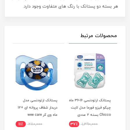
هر بسته دو پستانک با رنگ های متفاوت وجود دارد.
محصولات مرتبط
پستانک ارتودنسی 16-36 ماه
پستانک ارتودنسی مدل
چیکو فیزو فورما مدل لایت
دربدار شفاف پروانه ای +12
پروا
Chicco بسته 2 عددی
ماه وی کر wee care
icco
11٪
280,000
37٪
1,390,000
1