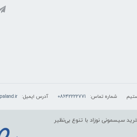
شماره تماس:
08642222771
آدرس ایمیل:
aland.ir
ید سیسمونی نوزاد با تنوع بی‌نظیر