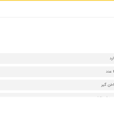
رد
دد
اخن گیر
وهان ناخن
یچی