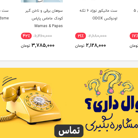
ست مانیکور بهداشتی 5
ست مانیکور نوزاد 6 تکه
سوهان برقی و ناخن گیر
ست ما
اودوکس ODOX
کودک ماماس پاپاس
idsme
Mamas & Papas
42٪
6,460,000
21٪
2,680,000
17
3,785,000
2,128,000
ومان
تومان
تومان