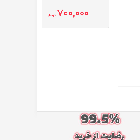
700,000
تومان