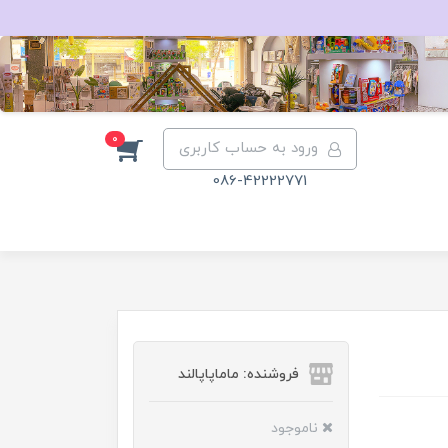
0
ورود به حساب کاربری
086-42222771
فروشنده: ماماپاپالند
ناموجود