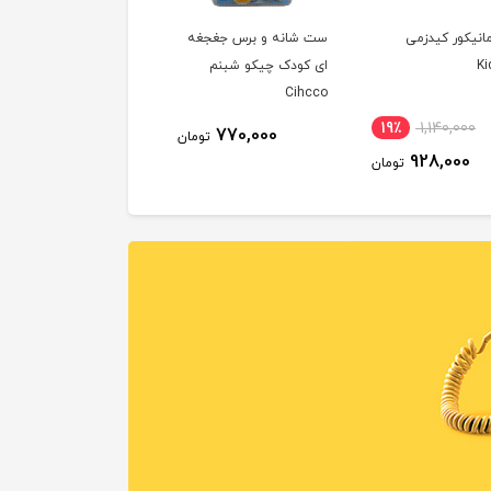
نیکور کیدزمی
ست شانه و برس جغجغه
K
ای کودک چیکو شبنم
Cihcco
19٪
1,140,000
770,000
تومان
928,000
تومان