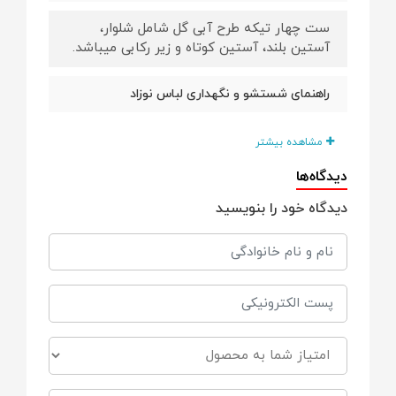
ست چهار تیکه طرح آبی گل شامل شلوار،
آستین بلند، آستین کوتاه و زیر رکابی میباشد.
راهنمای شستشو و نگهداری لباس نوزاد
از متد شستشوی دستی استفاده کنید.
مشاهده بیشتر
دیدگاه‌ها
دمای مناسب شست و شو حداکثر تا 30 درجه
می باشد.
دیدگاه خود را بنویسید
از مواد شوینده بدون آنزیم و فاقد هر مادهٔ
سفیدکننده استفاده کنید.
لباس ها را در نور طبیعی آفتاب و در معرض
هوا خشک کنید.
با حرارت حداکثر 120 درجه اتو کنید. (ترجیحا اتو