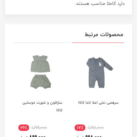
دارد کاملا مناسب هستند.
محصولات مرتبط
سرهمی نخی اعلا لاما isiz
سارافون و شورت موسلین
ISIZ
isiz
26٪
1,199,000
17٪
1,198,000
1