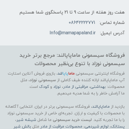
هفت روز هفته از ساعت 9 تا 21 پاسخگوی شما هستیم
شماره تماس:
08642222771
آدرس ایمیل:
Info@mamapapaland.ir
فروشگاه سیسمونی ماماپاپالند: مرجع برتر خرید
سیسمونی نوزاد با تنوع بی‌نظیر محصولات
فروشگاه اینترنتی سیسمونی
ماما
پاپا
لند
،
بازوی فروش آنلاین استارت
آپ ماماپاپالند
ارائه کننده طیف کاملی از
سیسمونی نوزاد
، مثل
محصولات:
بهداشتی
،
مراقبتی از مادر
،
نوزاد
و
کودک
است.
ما آرامش خاطر را به شما هدیه میدهیم.
بازدید از
ماماپاپالند
، فروشگاه سیسمونی برتر در ایران. انتخابی آگاهانه
با محصولات با کیفیت و ارزان. تجربه‌ای خاص از خرید سیسمونی نوزاد
را با ما تجربه کنید.
لیست خرید سیسمونی
ما شامل
شیشه شیر
،
پستانک
،
لوازم شیردهی
،
محصولات مراقبت از مادر
مثل
بالش شیر