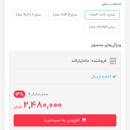
انتخاب سایز:
سایز0 (0تا 3ماه)
سایز1(3تا6 ماه)
سایز2 (6تا9 ماه)
سایز3(9تا12 ماه)
ویژگی‌های محصول
فروشنده: ماماپاپالند
آماده ارسال
14%
2,880,000
2,480,000
تومان
افزودن به سبدخرید