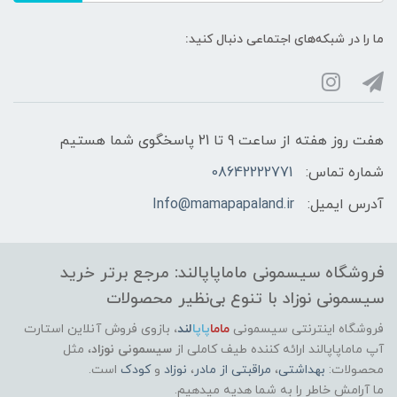
ما را در شبکه‌های اجتماعی دنبال کنید:
هفت روز هفته از ساعت 9 تا 21 پاسخگوی شما هستیم
شماره تماس:
08642222771
آدرس ایمیل:
Info@mamapapaland.ir
فروشگاه سیسمونی ماماپاپالند: مرجع برتر خرید
سیسمونی نوزاد با تنوع بی‌نظیر محصولات
فروشگاه اینترنتی سیسمونی
ماما
پاپا
لند
،
بازوی فروش آنلاین استارت
آپ ماماپاپالند
ارائه کننده طیف کاملی از
سیسمونی نوزاد
، مثل
محصولات:
بهداشتی
،
مراقبتی از مادر
،
نوزاد
و
کودک
است.
ما آرامش خاطر را به شما هدیه میدهیم.