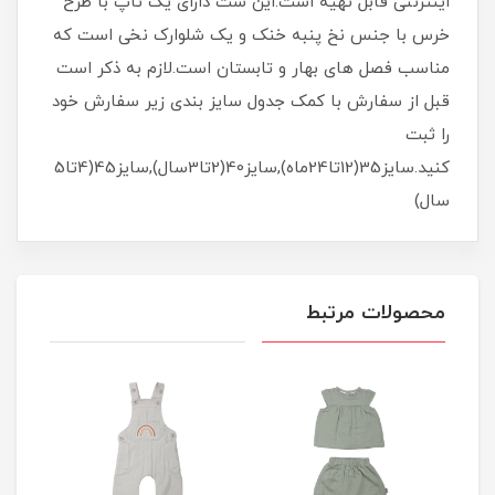
اینترنتی قابل تهیه است.این ست دارای یک تاپ با طرح
خرس با جنس نخ پنبه خنک و یک شلوارک نخی است که
مناسب فصل های بهار و تابستان است.لازم به ذکر است
قبل از سفارش با کمک جدول سایز بندی زیر سفارش خود
را ثبت
کنید.سایز35(12تا24ماه),سایز40(2تا3سال),سایز45(4تا5
سال)
محصولات مرتبط