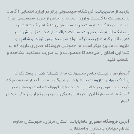
بازدید از
ماماپاپالند
، فروشگاه سیسمونی برتر در ایران. انتخابی آگاهانه
با محصولات با کیفیت و ارزان. تجربه‌ای خاص از خرید سیسمونی نوزاد
را با ما تجربه کنید.
لیست خرید سیسمونی
ما شامل
شیشه شیر
،
پستانک
،
لوازم شیردهی
،
محصولات مراقبت از مادر
مثل
بالش شیر
دهی
، انواع
کرم های ضد ترک
، انواع
شوینده لباس نوزاد
، و
شامپو
و
ملزومات متنوع دیگر است. ما همچنین فروشگاه حضوری داریم که به
شما این امکان را می‌دهد تا محصولات را به صورت مستقیم مشاهده و
انتخاب کنید.
آموزش‌ها و لیست جامع محصولات ما از
شیشه شیر
و پستانک تا
پوشاک
نوزاد
و
ملزومات نوزاد
را در بر می‌گیرد. ما با افتخار معتقدیم که
خرید سیسمونی در ماماپاپالند تجربه‌ای فوق‌العاده است و همواره در
کنار شما هستیم تا این تجربه را به یکی از بهترین تجارب زندگی تبدیل
کنیم.
آدرس فروشگاه حضوری ماماپاپالند:
استان مرکزی، شهرستان ساوه،
تقاطع خیابان پاسداران و استقلال.