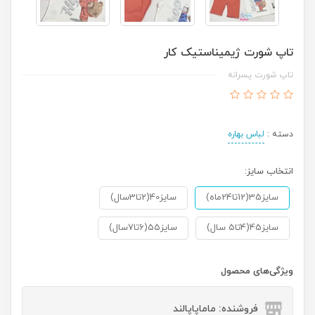
تاپ شورت ژیمیناستیک کار
تاپ شورت پسرانه
دسته :
لباس بهاره
انتخاب سایز:
سایز35(12تا24ماه)
سایز40(2تا3سال)
سایز45(4تا5 سال)
سایز55(6تا7سال)
ویژگی‌های محصول
فروشنده: ماماپاپالند