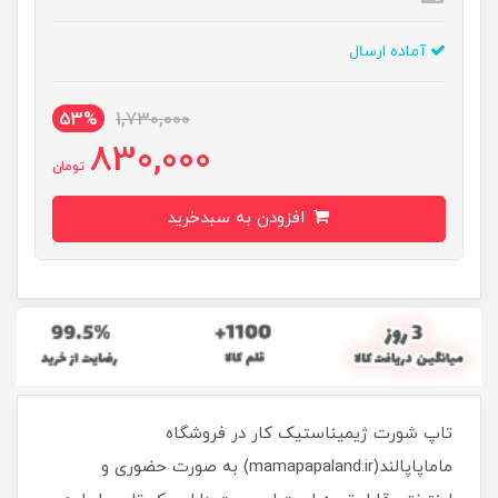
آماده ارسال
53%
1,730,000
830,000
تومان
افزودن به سبدخرید
تاپ شورت ژیمیناستیک کار در فروشگاه
ماماپاپالند(mamapapaland.ir) به صورت حضوری و