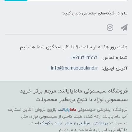
ما را در شبکه‌های اجتماعی دنبال کنید:
هفت روز هفته از ساعت 9 تا 21 پاسخگوی شما هستیم
شماره تماس:
08642222771
آدرس ایمیل:
Info@mamapapaland.ir
فروشگاه سیسمونی ماماپاپالند: مرجع برتر خرید
سیسمونی نوزاد با تنوع بی‌نظیر محصولات
فروشگاه اینترنتی سیسمونی
ماما
پاپا
لند
،
بازوی فروش آنلاین استارت
آپ ماماپاپالند
ارائه کننده طیف کاملی از
سیسمونی نوزاد
، مثل
محصولات:
بهداشتی
،
مراقبتی از مادر
،
نوزاد
و
کودک
است.
ما آرامش خاطر را به شما هدیه میدهیم.