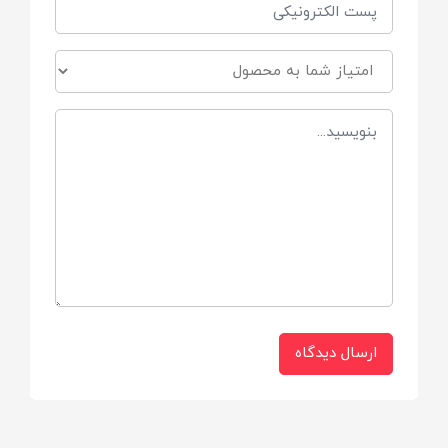
ننو
رفلكس
شيردهی كنار مادر
تنظيم ارتفاع
چرخ ترمز دار
جنس
چوب
ارسال دیدگاه