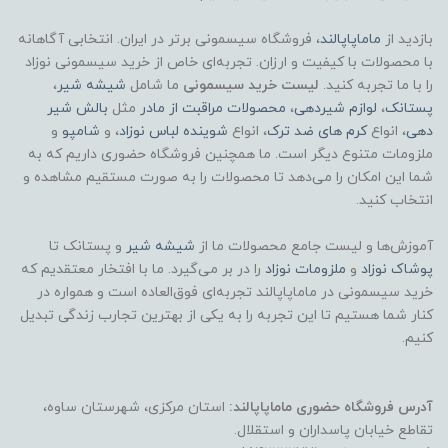
بازدید از
ماماپاپالند
، فروشگاه سیسمونی برتر در ایران. انتخابی آگاهانه
با محصولات با کیفیت و ارزان. تجربه‌ای خاص از خرید سیسمونی نوزاد
را با ما تجربه کنید.
لیست خرید سیسمونی
ما شامل
شیشه شیر
،
پستانک
،
لوازم شیردهی
،
محصولات مراقبت از مادر
مثل
بالش شیر
دهی
، انواع
کرم های ضد ترک
، انواع
شوینده لباس نوزاد
، و
شامپو
و
ملزومات متنوع دیگر است. ما همچنین فروشگاه حضوری داریم که به
شما این امکان را می‌دهد تا محصولات را به صورت مستقیم مشاهده و
انتخاب کنید.
آموزش‌ها و لیست جامع محصولات ما از
شیشه شیر
و پستانک تا
پوشاک
نوزاد
و
ملزومات نوزاد
را در بر می‌گیرد. ما با افتخار معتقدیم که
خرید سیسمونی در ماماپاپالند تجربه‌ای فوق‌العاده است و همواره در
کنار شما هستیم تا این تجربه را به یکی از بهترین تجارب زندگی تبدیل
کنیم.
آدرس فروشگاه حضوری ماماپاپالند:
استان مرکزی، شهرستان ساوه،
تقاطع خیابان پاسداران و استقلال.