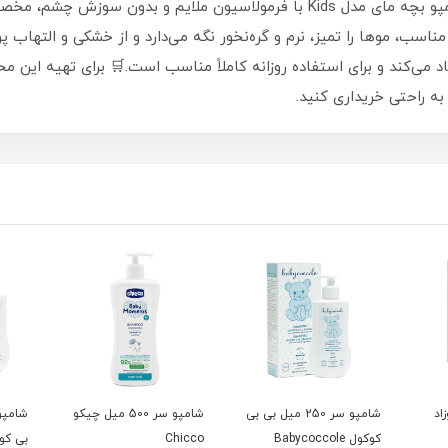
شامپو بچه مای مدل Kids حجم 200 میلی‌لیترشامپو بچه مای مدل Kids با فرمولا
سب، موها را تمیز، نرم و گره‌نخور نگه می‌دارد و از خشکی و التهاب 
اد می‌کند و برای استفاده روزانه کاملاً مناسب است.🛒 برای تهیه این م
به راحتی خریداری کنید.
اد
شامپو سر 250 میل بی بی
شامپو سر 500 میل چیکو
کوکول Babycoccole
Chicco
بی کوکول le