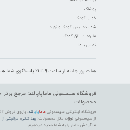
بهداشت و حمام
پوشاک
خواب کودک
شوینده لباس کودک و نوزاد
ملزومات اتاق کودک
تماس با ما
هفت روز هفته از ساعت 9 تا 21 پاسخگوی شما هستیم
فروشگاه سیسمونی ماماپاپالند: مرجع برتر خر
محصولات
فروشگاه اینترنتی سیسمونی
ماما
پاپا
لند
،
بازوی فروش آنل
از
سیسمونی نوزاد
، مثل محصولات:
بهداشتی
،
مراقبتی از م
ما آرامش خاطر را به شما هدیه میدهیم.