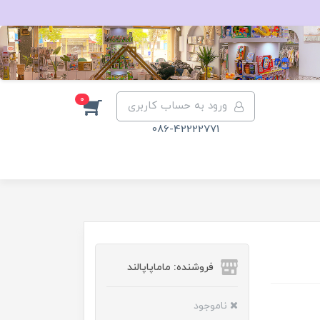
0
ورود به حساب کاربری
086-42222771
فروشنده: ماماپاپالند
ناموجود