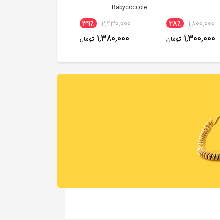
Babycoccole
39٪
2,230,000
28٪
1,800,000
1,380,000
1,300,000
تومان
تومان