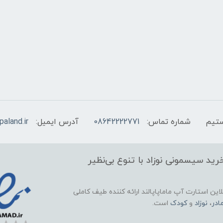
شماره تماس:
08642222771
آدرس ایمیل:
aland.ir
ید سیسمونی نوزاد با تنوع بی‌نظیر
این استارت آپ ماماپاپالند
ارائه کننده طیف کاملی
ادر
،
نوزاد
و
کودک
است.