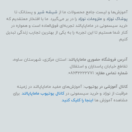
آموزش‌ها و لیست جامع محصولات ما از
شیشه شیر
و پستانک تا
پوشاک
نوزاد
و
ملزومات نوزاد
را در بر می‌گیرد. ما با افتخار معتقدیم که
خرید سیسمونی در ماماپاپالند تجربه‌ای فوق‌العاده است و همواره در
کنار شما هستیم تا این تجربه را به یکی از بهترین تجارب زندگی تبدیل
کنیم.
آدرس فروشگاه حضوری ماماپاپالند:
استان مرکزی، شهرستان ساوه،
تقاطع خیابان پاسداران و استقلال.
شماره تماس مغازه:
08642222771.
کانال آموزشی در یوتیوب:
آموزش‌های مفید ماماپاپالند در زمینه
مراقبت از نوزاد و خرید سیسمونی در
کانال یوتیوب ماماپاپالند
. برای
مشاهده آموزش ها
اینجا را کلیک کنید
.