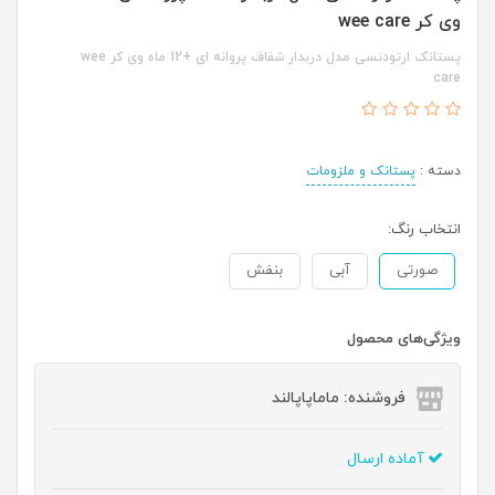
وی کر wee care
پستانک ارتودنسی مدل دربدار شفاف پروانه ای +12 ماه وی کر wee
care
دسته :
پستانک و ملزومات
انتخاب رنگ:
صورتی
آبی
بنفش
ویژگی‌های محصول
فروشنده: ماماپاپالند
آماده ارسال