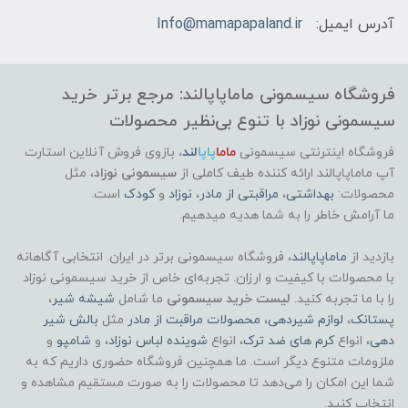
آدرس ایمیل:
Info@mamapapaland.ir
فروشگاه سیسمونی ماماپاپالند: مرجع برتر خرید
سیسمونی نوزاد با تنوع بی‌نظیر محصولات
فروشگاه اینترنتی سیسمونی
ماما
پاپا
لند
،
بازوی فروش آنلاین استارت
آپ ماماپاپالند
ارائه کننده طیف کاملی از
سیسمونی نوزاد
، مثل
محصولات:
بهداشتی
،
مراقبتی از مادر
،
نوزاد
و
کودک
است.
ما آرامش خاطر را به شما هدیه میدهیم.
بازدید از
ماماپاپالند
، فروشگاه سیسمونی برتر در ایران. انتخابی آگاهانه
با محصولات با کیفیت و ارزان. تجربه‌ای خاص از خرید سیسمونی نوزاد
را با ما تجربه کنید.
لیست خرید سیسمونی
ما شامل
شیشه شیر
،
پستانک
،
لوازم شیردهی
،
محصولات مراقبت از مادر
مثل
بالش شیر
دهی
، انواع
کرم های ضد ترک
، انواع
شوینده لباس نوزاد
، و
شامپو
و
ملزومات متنوع دیگر است. ما همچنین فروشگاه حضوری داریم که به
شما این امکان را می‌دهد تا محصولات را به صورت مستقیم مشاهده و
انتخاب کنید.