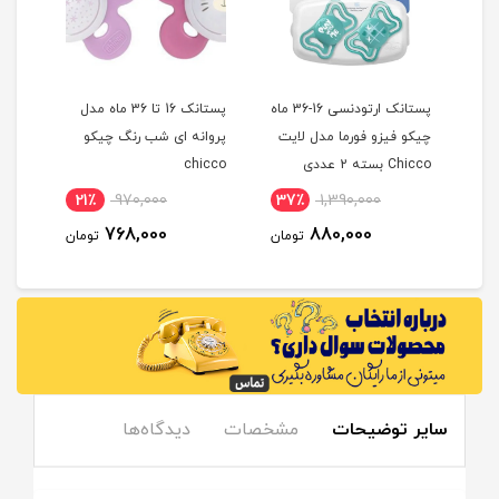
پستانک ارتودنسی 16-36 ماه
پستانک 16 تا 36 ماه مدل
چیکو فیزو فورما مدل لایت
پروانه ای شب رنگ چیکو
Chicco بسته 2 عددی
chicco
ENT
21٪
970,000
37٪
1,390,000
1
768,000
880,000
مان
تومان
تومان
سایر توضیحات
مشخصات
دیدگاه‌ها