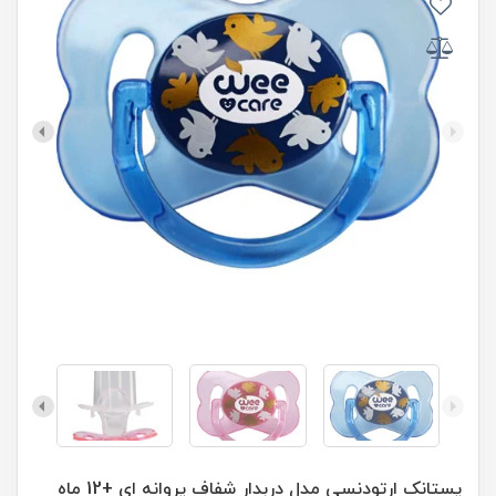
پستانک ارتودنسی مدل دربدار شفاف پروانه ای +12 ماه