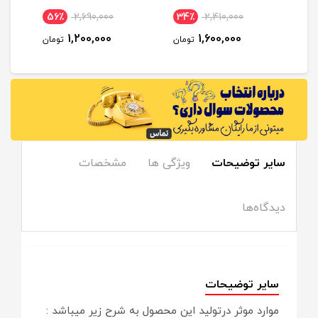
56٪
2,690,000
34٪
2,410,000
1
1,200,000
1,600,000
مان
تومان
تومان
سایر توضیحات
ویژگی ها
مشخصات
دیدگاه‌ها
سایر توضیحات
موارد موثر درتولید این محصول به شرح زیر میباشد :