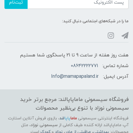
ثبت‌نام
ما را در شبکه‌های اجتماعی دنبال کنید:
هفت روز هفته از ساعت 9 تا 21 پاسخگوی شما هستیم
شماره تماس:
08642222771
آدرس ایمیل:
Info@mamapapaland.ir
فروشگاه سیسمونی ماماپاپالند: مرجع برتر خرید
سیسمونی نوزاد با تنوع بی‌نظیر محصولات
فروشگاه اینترنتی سیسمونی
ماما
پاپا
لند
،
بازوی فروش آنلاین استارت
آپ ماماپاپالند
ارائه کننده طیف کاملی از
سیسمونی نوزاد
، مثل
محصولات:
بهداشتی
،
مراقبتی از مادر
،
نوزاد
و
کودک
است.