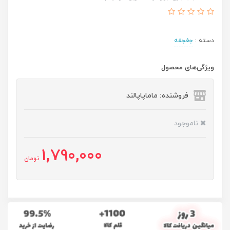
دسته :
جغجغه
ویژگی‌های محصول
فروشنده: ماماپاپالند
ناموجود
1,790,000
تومان