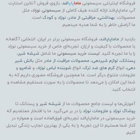
فروشگاه اینترنتی سیسمونی
ماما
پاپا
لند
،
بازوی فروش آنلاین استارت
آپ ماماپاپالند
ارائه کننده طیف کاملی از
سیسمونی نوزاد
، مثل
محصولات:
بهداشتی
،
مراقبتی از مادر
،
نوزاد
و
کودک
است.
ما آرامش خاطر را به شما هدیه میدهیم.
بازدید از
ماماپاپالند
، فروشگاه سیسمونی برتر در ایران. انتخابی آگاهانه
با محصولات با کیفیت و ارزان. تجربه‌ای خاص از خرید سیسمونی نوزاد
را با ما تجربه کنید.
لیست خرید سیسمونی
ما شامل
شیشه شیر
،
پستانک
،
لوازم شیردهی
،
محصولات مراقبت از مادر
مثل
بالش شیر
دهی
، انواع
کرم های ضد ترک
، انواع
شوینده لباس نوزاد
، و
شامپو
و
ملزومات متنوع دیگر است. ما همچنین فروشگاه حضوری داریم که به
شما این امکان را می‌دهد تا محصولات را به صورت مستقیم مشاهده و
انتخاب کنید.
آموزش‌ها و لیست جامع محصولات ما از
شیشه شیر
و پستانک تا
پوشاک
نوزاد
و
ملزومات نوزاد
را در بر می‌گیرد. ما با افتخار معتقدیم که
خرید سیسمونی در ماماپاپالند تجربه‌ای فوق‌العاده است و همواره در
کنار شما هستیم تا این تجربه را به یکی از بهترین تجارب زندگی تبدیل
کنیم.