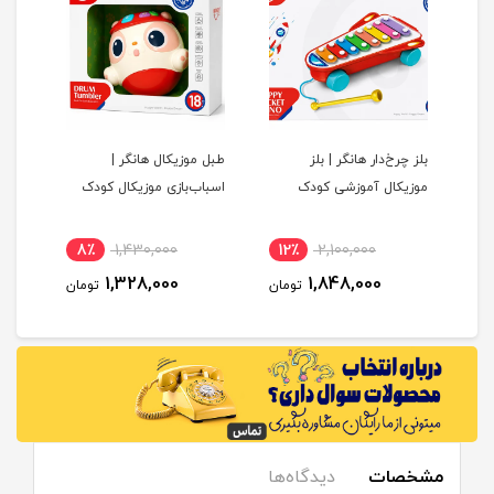
بلز چرخ‌دار هانگر | بلز
طبل موزیکال هانگر |
پک 
ک
موزیکال آموزشی کودک
اسباب‌بازی موزیکال کودک
8٪
1,430,000
12٪
2,100,000
1
1,328,000
1,848,000
مان
تومان
تومان
مشخصات
دیدگاه‌ها