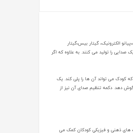
8 ساز مختلف از جمله پیانو، ترومپت،پیانو الکترونیک، گیتار بیس،گیتار
لی دارای 49 کلید است که هر کدام از آن ها یک صدایی را تولید می کنند. به علاوه که اگر
 جاز، آر اند بی، پاپ و متال است. 10 دموی آهنگ نیز دارد که کودک می تواند آن ها را پلی کند. یک
 گوش دهد. دکمه تنظیم صدای آن نیز از
ارت‌ های ذهنی و فیزیکیِ کودکان کمک می