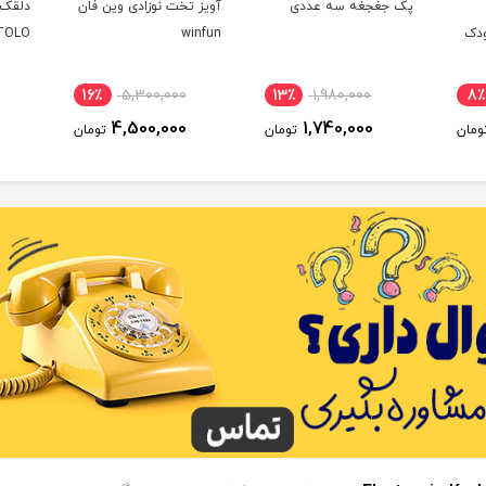
پک جغجغه سه عددی
آویز تخت نوزادی وین فان
ودک
winfun
TOLO
16٪
5,300,000
13٪
1,980,000
8٪
4,500,000
1,740,000
ومان
تومان
تومان