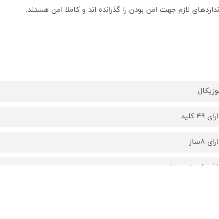
داردهای لازم جهت امن بودن را گذرانده اند و کاملا امن هستند.
وزیکال
ای 49 کلید
رای 8ساز
ی 8 ریتم و 10دمو
ابلیت ضبط موسیقی
ال