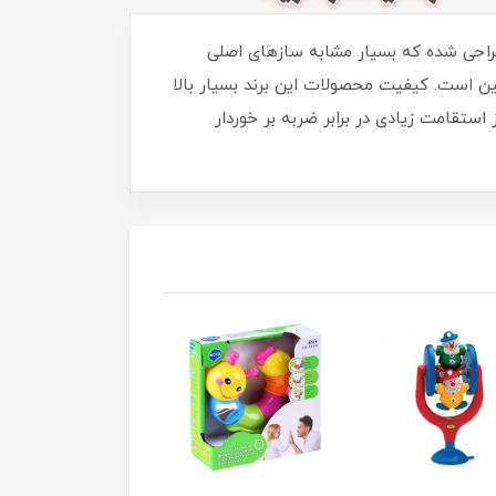
راحی شده که بسیار مشابه سازهای اصلی
 تجربه نواختن موسیقی را با آن ها داشته باشند.ارگ وین فان محصول برند Winfun کشور چین است. کیفیت محصولات این برند بسیار بالا
تقامت زیادی در برابر ضربه بر خوردار