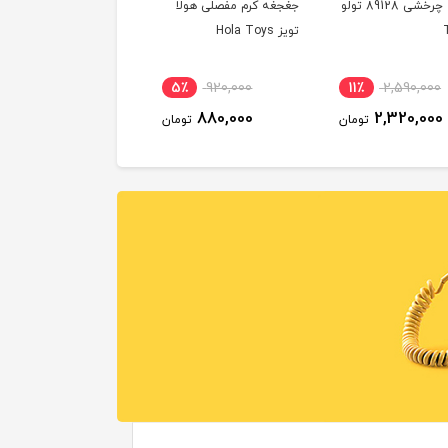
دلقک چرخشی 89128 تولو
جغجغه کرم مفصلی هولا
تویز Hola Toys
5٪
920,000
11٪
2,590,000
880,000
2,320,000
تومان
تومان