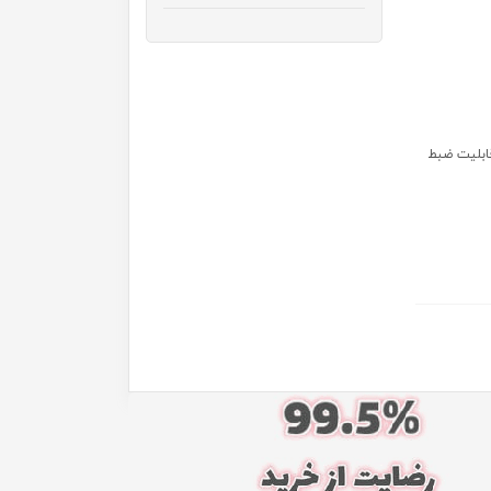
رای 49 کلید دارای 8ساز دارای 8 ریتم و 10دمو قابلیت ضبط