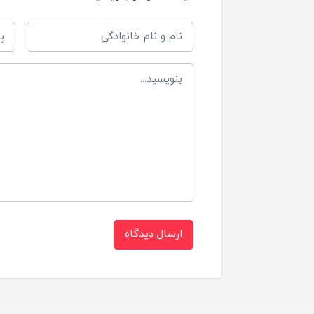
پ
جنس
د
دارای
3 عدد 
نیاز به باتری
ارسال دیدگاه