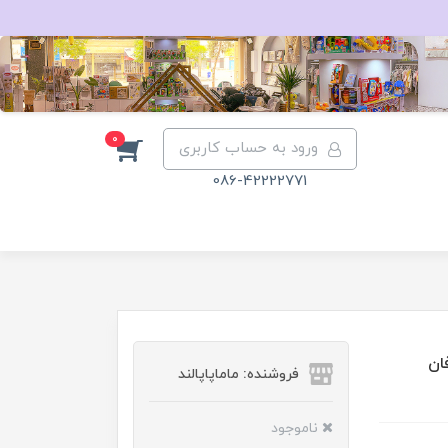
0
ورود به حساب کاربری
086-42222771
Electroni وین فان
فروشنده: ماماپاپالند
ناموجود