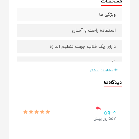
مشخصات
ویژگی ها
استفاده راحت و آسان
دارای یک قلاب جهت تنظیم اندازه
فاقد مواد مضر
مشاهده بیشتر
محصولی از برند مشهور فرست یرز
دیدگاه‌ها
ابعاد بسته: ۱۴٫۵ در ۳٫۵ در ۱۹٫۵ سانتی متر
قابلیت شستشوی آسان
میهن
557 روز پیش
ساخت کشور آمریکا