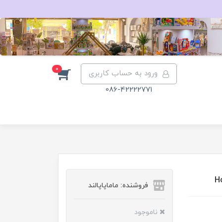
0
ورود به حساب کاربری
086-42222771
فروشنده: ماماپاپالند
ناموجود