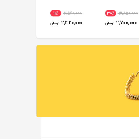
11٪
2,590,000
30٪
3,850,000
2,320,000
2,700,000
تومان
تومان