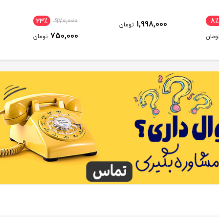
23٪
970,000
8٪
1,998,000
تومان
750,000
ومان
تومان