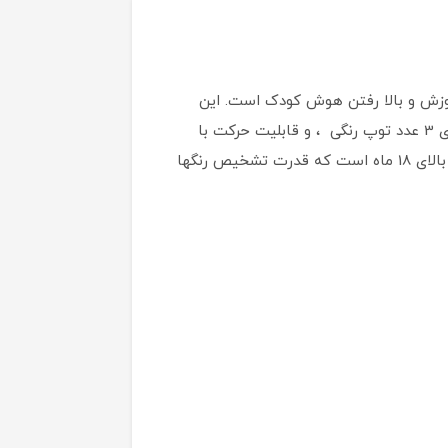
هم مسبب آموزش و بالا رفتن هوش کودک است. این
اسباب بازی باتری خور موزیکال به زیبایی حرکت میکند و بچه را سرگرم میکند . قطار توپ پرت کن کد 958 هولا دارای 3 عدد توپ رنگی ، و قابلیت حرکت با
باتری نیز است ، این اسباب بازی دارای موزیکال نیز می باشد استفاده از قطار توپ پرت موزیکال هولا برای کودکان بالای 18 ماه است که قدرت تشخیص رنگها