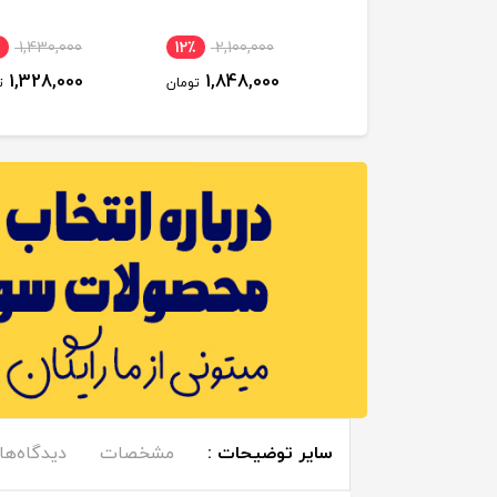
یکال کودک
1,430,000
12٪
2,100,000
11٪
1,880,000
1,328,000
1,848,000
1,678,000
تومان
تومان
ت
سایر توضیحات :
مشخصات
دیدگاه‌ها