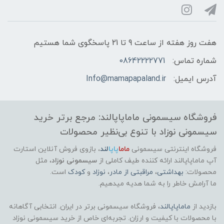
هفت روز هفته از ساعت 9 تا 21 پاسخگوی شما هستیم
شماره تماس:
08642222771
آدرس ایمیل:
Info@mamapapaland.ir
فروشگاه سیسمونی ماماپاپالند: مرجع برتر خرید
سیسمونی نوزاد با تنوع بی‌نظیر محصولات
فروشگاه اینترنتی سیسمونی
ماما
پاپا
لند
،
بازوی فروش آنلاین استارت
آپ ماماپاپالند
ارائه کننده طیف کاملی از
سیسمونی نوزاد
، مثل
محصولات:
بهداشتی
،
مراقبتی از مادر
،
نوزاد
و
کودک
است.
ما آرامش خاطر را به شما هدیه میدهیم.
بازدید از
ماماپاپالند
، فروشگاه سیسمونی برتر در ایران. انتخابی آگاهانه
با محصولات با کیفیت و ارزان. تجربه‌ای خاص از خرید سیسمونی نوزاد