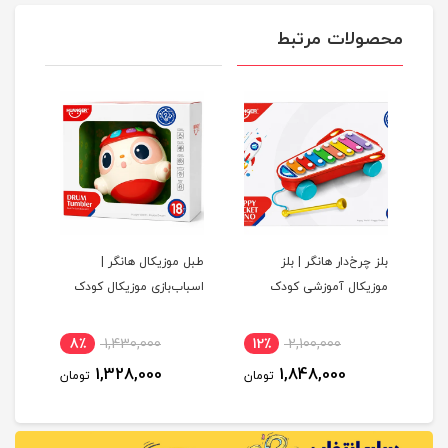
محصولات مرتبط
بلز چرخ‌دار هانگر | بلز
طبل موزیکال هانگر |
ست چ
موزیکال آموزشی کودک
اسباب‌بازی موزیکال کودک
8٪
1,430,000
12٪
2,100,000
11
1,328,000
1,848,000
مان
تومان
تومان