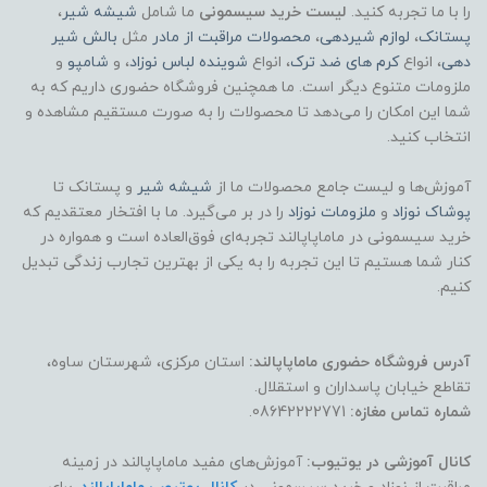
را با ما تجربه کنید.
لیست خرید سیسمونی
ما شامل
شیشه شیر
،
پستانک
،
لوازم شیردهی
،
محصولات مراقبت از مادر
مثل
بالش شیر
دهی
، انواع
کرم های ضد ترک
، انواع
شوینده لباس نوزاد
، و
شامپو
و
ملزومات متنوع دیگر است. ما همچنین فروشگاه حضوری داریم که به
شما این امکان را می‌دهد تا محصولات را به صورت مستقیم مشاهده و
انتخاب کنید.
آموزش‌ها و لیست جامع محصولات ما از
شیشه شیر
و پستانک تا
پوشاک
نوزاد
و
ملزومات نوزاد
را در بر می‌گیرد. ما با افتخار معتقدیم که
خرید سیسمونی در ماماپاپالند تجربه‌ای فوق‌العاده است و همواره در
کنار شما هستیم تا این تجربه را به یکی از بهترین تجارب زندگی تبدیل
کنیم.
آدرس فروشگاه حضوری ماماپاپالند:
استان مرکزی، شهرستان ساوه،
تقاطع خیابان پاسداران و استقلال.
شماره تماس مغازه:
08642222771.
کانال آموزشی در یوتیوب:
آموزش‌های مفید ماماپاپالند در زمینه