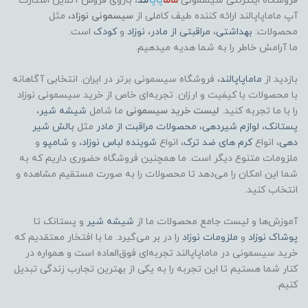
فروشگاه اینترنتی سیسمونی
ماما
پاپا
لند
،
بازوی فروش آنلاین استارت
آپ ماماپاپالند
ارائه کننده طیف کاملی از
سیسمونی نوزاد
، مثل
محصولات:
بهداشتی
،
مراقبتی از مادر
،
نوزاد
و
کودک
است.
ما آرامش خاطر را به شما هدیه میدهیم.
بازدید از
ماماپاپالند
، فروشگاه سیسمونی برتر در ایران. انتخابی آگاهانه
با محصولات با کیفیت و ارزان. تجربه‌ای خاص از خرید سیسمونی نوزاد
را با ما تجربه کنید.
لیست خرید سیسمونی
ما شامل
شیشه شیر
،
پستانک
،
لوازم شیردهی
،
محصولات مراقبت از مادر
مثل
بالش شیر
دهی
، انواع
کرم های ضد ترک
، انواع
شوینده لباس نوزاد
، و
شامپو
و
ملزومات متنوع دیگر است. ما همچنین فروشگاه حضوری داریم که به
شما این امکان را می‌دهد تا محصولات را به صورت مستقیم مشاهده و
انتخاب کنید.
آموزش‌ها و لیست جامع محصولات ما از
شیشه شیر
و پستانک تا
پوشاک
نوزاد
و
ملزومات نوزاد
را در بر می‌گیرد. ما با افتخار معتقدیم که
خرید سیسمونی در ماماپاپالند تجربه‌ای فوق‌العاده است و همواره در
کنار شما هستیم تا این تجربه را به یکی از بهترین تجارب زندگی تبدیل
کنیم.