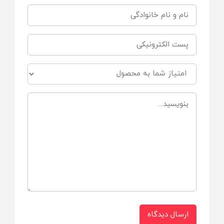
تعداد در هر بسته
88 قطعه
برند
BT / بی تی
ارسال دیدگاه