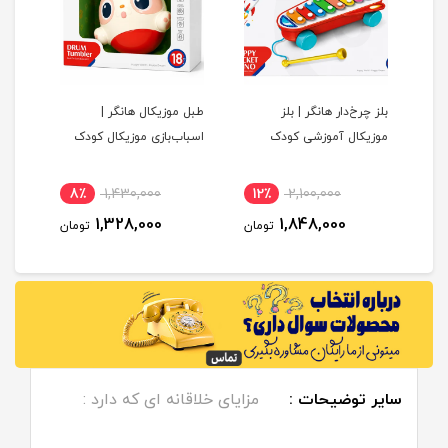
بلز چرخ‌دار هانگر | بلز
طبل موزیکال هانگر |
ست چ
موزیکال آموزشی کودک
اسباب‌بازی موزیکال کودک
8٪
1,430,000
12٪
2,100,000
11
1,328,000
1,848,000
مان
تومان
تومان
سایر توضیحات :
مزایای خلاقانه ای که دارد :