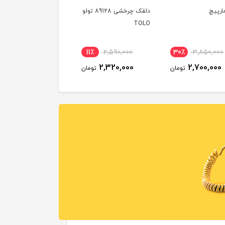
ارپیچ
دلقک چرخشی 89128 تولو
TOLO
11٪
2,590,000
30٪
3,850,000
2,320,000
2,700,000
تومان
تومان