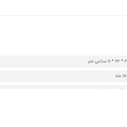
 11 سانتی متر
اه
نگر Huanger