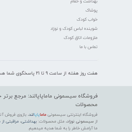
بهداشت و حمام
پوشاک
خواب کودک
شوینده لباس کودک و نوزاد
ملزومات اتاق کودک
تماس با ما
هفت روز هفته از ساعت 9 تا 21 پاسخگوی شما هستیم
فروشگاه سیسمونی ماماپاپالند: مرجع برتر خر
محصولات
فروشگاه اینترنتی سیسمونی
ماما
پاپا
لند
،
بازوی فروش آنل
از
سیسمونی نوزاد
، مثل محصولات:
بهداشتی
،
مراقبتی از م
ما آرامش خاطر را به شما هدیه میدهیم.