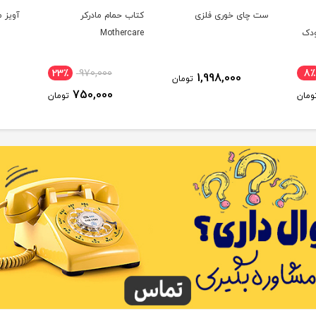
ست چای خوری فلزی
کتاب حمام مادرکر
آویز م
ودک
Mothercare
23٪
970,000
8٪
1,998,000
تومان
750,000
ومان
تومان