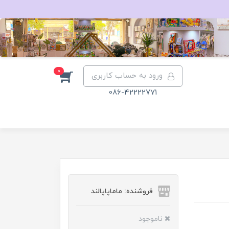
0
ورود به حساب کاربری
086-42222771
فروشنده: ماماپاپالند
ناموجود