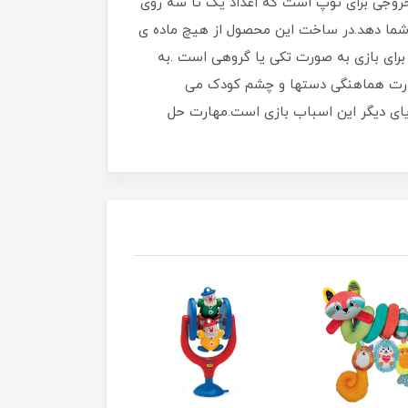
یین برج بیرون می آیند.سطح شیب دار لایه ها به خروج سریع تر توپ ها کمک می کنند.پایین این اسباب بازی 3 خروجی برای توپ است که اعداد یک تا سه روی
ه شما دهد.در ساخت این محصول از هیچ ماده ی
دارند.مناسب برای بازی به صورت تکی یا گروهی است .به
قدرت هماهنگی دستها و چشم کودک می
یای دیگر این اسباب بازی است.مهارت حل