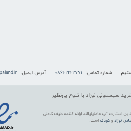
شماره تماس:
08642222771
آدرس ایمیل:
aland.ir
ید سیسمونی نوزاد با تنوع بی‌نظیر
این استارت آپ ماماپاپالند
ارائه کننده طیف کاملی
ادر
،
نوزاد
و
کودک
است.