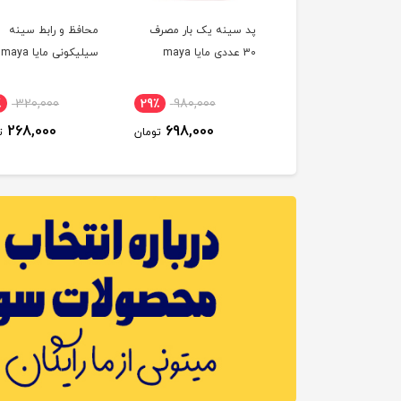
فظ (رابط) سینه دوتایی
پد سینه یک بار مصرف
محافظ و رابط سینه
محفظه استریل
30 عددی مایا maya
سیلیکونی مایا maya
پس اونت AVENT
٪
320,000
29٪
980,000
11٪
2,550,000
268,000
698,000
2,280,000
تومان
تومان
ت