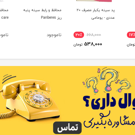
پد سینه یکبار مصرف 20
محافظ و رابط سینه پنبه
محافظ
عددی - یومامی
ریز Panberes
 care
ناموجود
نامو
20٪
668,000
17
538,000
ومان
تومان