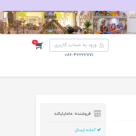
0
ورود به حساب کاربری
086-42222771
فروشنده: ماماپاپالند
آماده ارسال