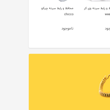
 و رابط سینه وی کر
محافظ و رابط سينه چيكو
chicco
wee
جود
ناموجود