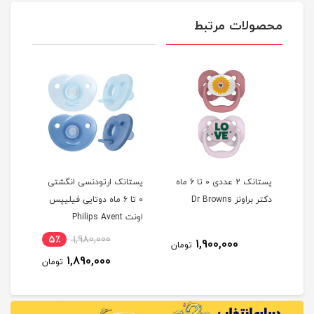
محصولات مرتبط
پستانک 2 عددی 0 تا 6 ماه
پستانک ارتودنسی انگشتی
دکتر براونز Dr Browns
۰ تا ۶ ماه دوتایی فیلیپس
سیلی
اونت Philips Avent
چیکو cco
5٪
1,980,000
11
1,900,000
تومان
1,890,000
مان
تومان