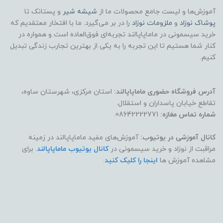
آموزش‌ها و لیست جامع محصولات ما از
شیشه شیر
و پستانک تا
پوشاک
نوزاد
و
ملزومات نوزاد
را در بر می‌گیرد. ما با افتخار معتقدیم که
خرید سیسمونی در ماماپاپالند تجربه‌ای فوق‌العاده است و همواره در
کنار شما هستیم تا این تجربه را به یکی از بهترین تجارب زندگی تبدیل
کنیم.
آدرس فروشگاه حضوری ماماپاپالند:
استان مرکزی، شهرستان ساوه،
تقاطع خیابان پاسداران و استقلال.
شماره تماس مغازه:
08642222771.
کانال آموزشی در یوتیوب:
آموزش‌های مفید ماماپاپالند در زمینه
مراقبت از نوزاد و خرید سیسمونی در
کانال یوتیوب ماماپاپالند
. برای
مشاهده آموزش ها
اینجا را کلیک کنید
.