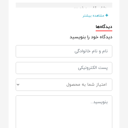
دارای قاب مخصوص
مشاهده بیشتر
متناسب با آرگونومی دهان کودک
دیدگاه‌ها
دیدگاه خود را بنویسید
دارای شیار هایی مشابه کام دهان
دارای منافذ روی بدنه، جهت جریان هوا روی
پوست نوزاد
مانع از عرق کردن اطراف دهان نوزاد
بدون ایجاد مشکل در تنفس کودک
دارای قابلیت استریل کردن
فاقد مواد مضر شیمیایی نظیر بیسفنول آ BPA