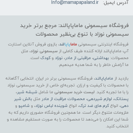
آدرس ایمیل:
Info@mamapapaland.ir
فروشگاه سیسمونی ماماپاپالند: مرجع برتر خرید
سیسمونی نوزاد با تنوع بی‌نظیر محصولات
فروشگاه اینترنتی سیسمونی
ماما
پاپا
لند
،
بازوی فروش آنلاین استارت
آپ ماماپاپالند
ارائه کننده طیف کاملی از
سیسمونی نوزاد
، مثل
محصولات:
بهداشتی
،
مراقبتی از مادر
،
نوزاد
و
کودک
است.
ما آرامش خاطر را به شما هدیه میدهیم.
بازدید از
ماماپاپالند
، فروشگاه سیسمونی برتر در ایران. انتخابی آگاهانه
با محصولات با کیفیت و ارزان. تجربه‌ای خاص از خرید سیسمونی نوزاد
را با ما تجربه کنید.
لیست خرید سیسمونی
ما شامل
شیشه شیر
،
پستانک
،
لوازم شیردهی
،
محصولات مراقبت از مادر
مثل
بالش شیر
دهی
، انواع
کرم های ضد ترک
، انواع
شوینده لباس نوزاد
، و
شامپو
و
ملزومات متنوع دیگر است. ما همچنین فروشگاه حضوری داریم که به
شما این امکان را می‌دهد تا محصولات را به صورت مستقیم مشاهده و
انتخاب کنید.