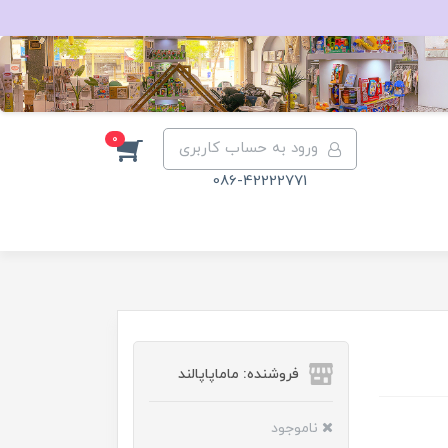
0
ورود به حساب کاربری
086-42222771
فروشنده: ماماپاپالند
ناموجود