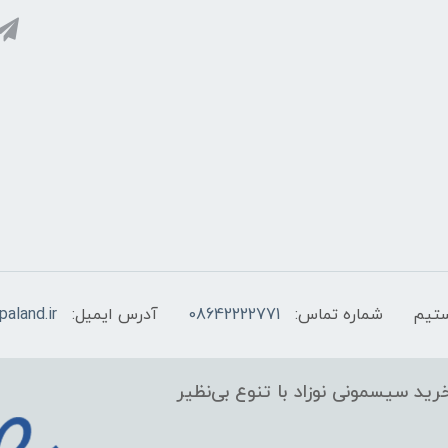
شماره تماس:
08642222771
آدرس ایمیل:
aland.ir
ید سیسمونی نوزاد با تنوع بی‌نظیر