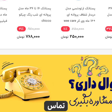
پستانک ارتودنسی 16-36
پستانک ارتودنسی مدل
پستانک 16 تا 36 ماه مدل
مدل
دربدار شفاف پروانه ای
پروانه ای شب رنگ چیکو
+12 ماه وی کر wee care
chicco
VENT
21٪
970,000
11٪
280,000
37
768,000
250,000
ومان
تومان
تومان