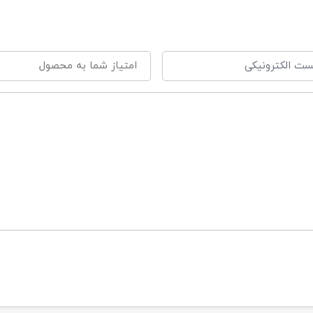
*11 سانتی متر
لوگیری از آسیب رسیدن به فک و دندان کودک
ارای سوراخ هایی روی بدنه جهت گردش هوا
رای نشان bpa free
اقد مواد شیمایی و مضر برای بدن انسان
رم و منعطف