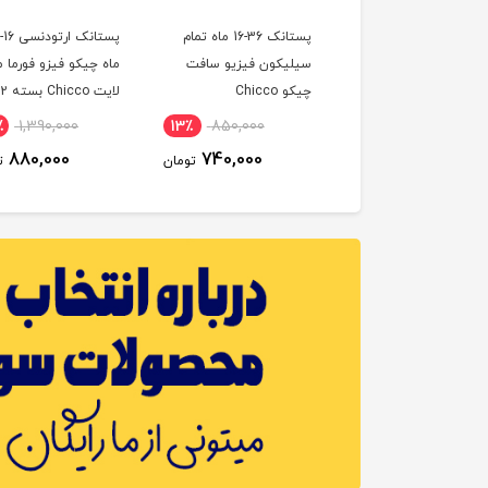
پستانک 16-6 ماه تمام
پستانک 36-16 ماه تمام
یکون فیزیو سافت
سیلیکون فیزیو سافت
ماه چیکو فیزو فورما 
Chicc
چیکو Chicco
لایت Chicco بسته 2
عددی
٪
1,390,000
13٪
850,000
13٪
850,000
880,000
740,000
740,000
تومان
تومان
ت