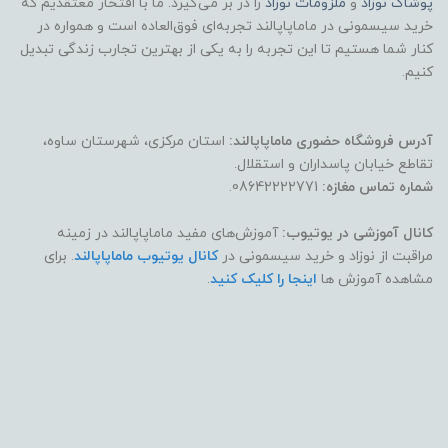
پوشاک
نوزاد
و
ملزومات نوزاد
را در بر می‌گیرد. ما با افتخار معتقدیم که
خرید سیسمونی در ماماپاپالند تجربه‌ای فوق‌العاده است و همواره در
کنار شما هستیم تا این تجربه را به یکی از بهترین تجارب زندگی تبدیل
کنیم.
آدرس فروشگاه حضوری ماماپاپالند:
استان مرکزی، شهرستان ساوه،
تقاطع خیابان پاسداران و استقلال.
شماره تماس مغازه:
08642222771.
کانال آموزشی در یوتیوب:
آموزش‌های مفید ماماپاپالند در زمینه
مراقبت از نوزاد و خرید سیسمونی در
کانال یوتیوب ماماپاپالند
. برای
مشاهده آموزش ها
اینجا را کلیک کنید
.