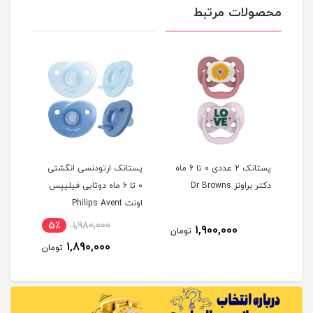
محصولات مرتبط
پستانک 2 عددی 0 تا 6 ماه
پستانک ارتودنسی انگشتی
دکتر براونز Dr Browns
۰ تا ۶ ماه دوتایی فیلیپس
سیلی
اونت Philips Avent
چیکو cco
5٪
1,980,000
11
1,900,000
تومان
1,890,000
مان
تومان