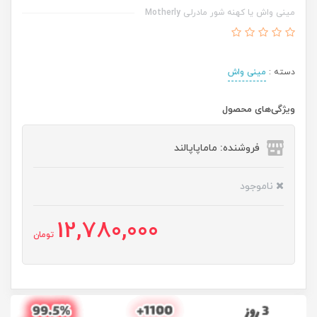
مینی واش یا کهنه شور مادرلی Motherly
دسته :
مینی واش
ویژگی‌های محصول
فروشنده: ماماپاپالند
ناموجود
12,780,000
تومان