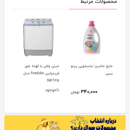
محصولات مرتبط
مایع ماشین لباسشویی پینو
مینی واش یا کهنه شور
مینی
بیبی
فریدولین Friedolin مدل
w30
SWT35
ناموجود
نام
11
340,000
تومان
مان