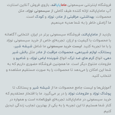
فروشگاه اینترنتی سیسمونی
ماما
پاپا
لند
،
بازوی فروش آنلاین استارت
آپ ماماپاپالند
ارائه کننده طیف کاملی از
سیسمونی نوزاد
، مثل
محصولات:
بهداشتی
،
مراقبتی از مادر
،
نوزاد
و
کودک
است.
ما آرامش خاطر را به شما هدیه میدهیم.
بازدید از
ماماپاپالند
، فروشگاه سیسمونی برتر در ایران. انتخابی آگاهانه
با محصولات با کیفیت و ارزان. تجربه‌ای خاص از خرید سیسمونی نوزاد
را با ما تجربه کنید.
لیست خرید سیسمونی
ما شامل
شیشه شیر
،
پستانک
،
لوازم شیردهی
،
محصولات مراقبت از مادر
مثل
بالش شیر
دهی
، انواع
کرم های ضد ترک
، انواع
شوینده لباس نوزاد
، و
شامپو
و
ملزومات متنوع دیگر است. ما همچنین فروشگاه حضوری داریم که به
شما این امکان را می‌دهد تا محصولات را به صورت مستقیم مشاهده و
انتخاب کنید.
آموزش‌ها و لیست جامع محصولات ما از
شیشه شیر
و پستانک تا
پوشاک
نوزاد
و
ملزومات نوزاد
را در بر می‌گیرد. ما با افتخار معتقدیم که
خرید سیسمونی در ماماپاپالند تجربه‌ای فوق‌العاده است و همواره در
کنار شما هستیم تا این تجربه را به یکی از بهترین تجارب زندگی تبدیل
کنیم.