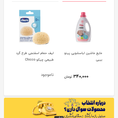
مایع ماشین لباسشویی پینو
لیف حمام اسفنجی طرح گرد
بیبی
طبیعی چیکو Chicco
ناموجود
2
340,000
تومان
مان