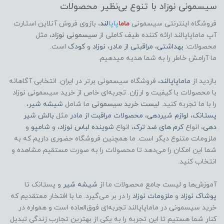
سیسمونی نوزاد با تنوع بی‌نظیر محصولات
فروشگاه اینترنتی سیسمونی
ماما
پاپا
لند
،
بازوی فروش آنلاین استارت
آپ ماماپاپالند
ارائه کننده طیف کاملی از
سیسمونی نوزاد
، مثل
محصولات:
بهداشتی
،
مراقبتی از مادر
،
نوزاد
و
کودک
است.
ما آرامش خاطر را به شما هدیه میدهیم.
بازدید از
ماماپاپالند
، فروشگاه سیسمونی برتر در ایران. انتخابی آگاهانه
با محصولات با کیفیت و ارزان. تجربه‌ای خاص از خرید سیسمونی نوزاد
را با ما تجربه کنید.
لیست خرید سیسمونی
ما شامل
شیشه شیر
،
پستانک
،
لوازم شیردهی
،
محصولات مراقبت از مادر
مثل
بالش شیر
دهی
، انواع
کرم های ضد ترک
، انواع
شوینده لباس نوزاد
، و
شامپو
و
ملزومات متنوع دیگر است. ما همچنین فروشگاه حضوری داریم که به
شما این امکان را می‌دهد تا محصولات را به صورت مستقیم مشاهده و
انتخاب کنید.
آموزش‌ها و لیست جامع محصولات ما از
شیشه شیر
و پستانک تا
پوشاک
نوزاد
و
ملزومات نوزاد
را در بر می‌گیرد. ما با افتخار معتقدیم که
خرید سیسمونی در ماماپاپالند تجربه‌ای فوق‌العاده است و همواره در
کنار شما هستیم تا این تجربه را به یکی از بهترین تجارب زندگی تبدیل