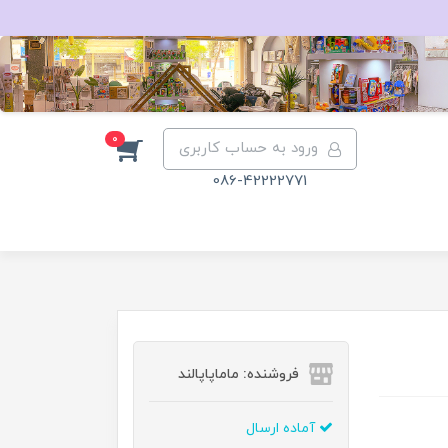
0
ورود به حساب کاربری
086-42222771
فروشنده: ماماپاپالند
آماده ارسال