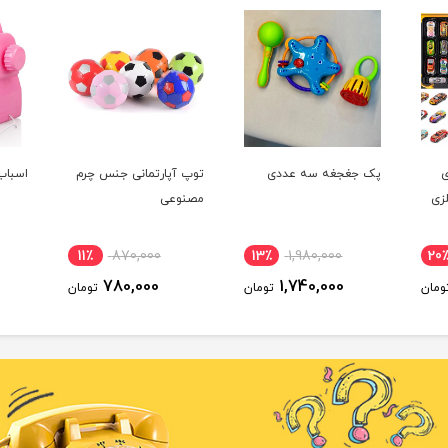
ی
پک جغجغه سه عددی
توپ آپارتمانی جنس چرم
اسباب
لزی
مصنوعی
11٪
870,000
13٪
1,980,000
20
780,000
1,740,000
ومان
تومان
تومان