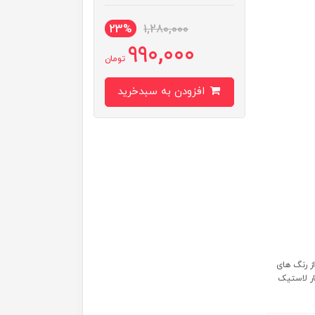
23%
1,280,000
990,000
تومان
افزودن به سبدخرید
ز رنگ های
ار لاستیک