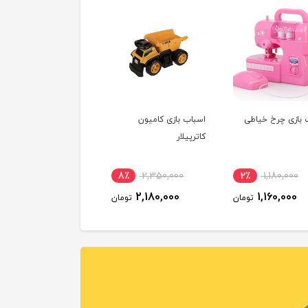
 بازی چرخ خیاطی
اسباب بازی کامیون
کاترپیلار
8٪
2,350,000
2٪
1,180,000
2,180,000
1,160,000
تومان
تومان