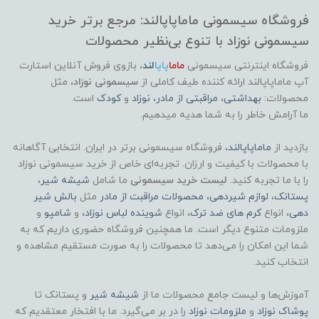
فروشگاه سیسمونی ماماپاپالند: مرجع برتر خرید
سیسمونی نوزاد با تنوع بی‌نظیر محصولات
فروشگاه اینترنتی سیسمونی
ماما
پاپا
لند
،
بازوی فروش آنلاین استارت
آپ ماماپاپالند
ارائه کننده طیف کاملی از
سیسمونی نوزاد
، مثل
محصولات:
بهداشتی
،
مراقبتی از مادر
،
نوزاد
و
کودک
است.
ما آرامش خاطر را به شما هدیه میدهیم.
بازدید از
ماماپاپالند
، فروشگاه سیسمونی برتر در ایران. انتخابی آگاهانه
با محصولات با کیفیت و ارزان. تجربه‌ای خاص از خرید سیسمونی نوزاد
را با ما تجربه کنید.
لیست خرید سیسمونی
ما شامل
شیشه شیر
،
پستانک
،
لوازم شیردهی
،
محصولات مراقبت از مادر
مثل
بالش شیر
دهی
، انواع
کرم های ضد ترک
، انواع
شوینده لباس نوزاد
، و
شامپو
و
ملزومات متنوع دیگر است. ما همچنین فروشگاه حضوری داریم که به
شما این امکان را می‌دهد تا محصولات را به صورت مستقیم مشاهده و
انتخاب کنید.
آموزش‌ها و لیست جامع محصولات ما از
شیشه شیر
و پستانک تا
پوشاک
نوزاد
و
ملزومات نوزاد
را در بر می‌گیرد. ما با افتخار معتقدیم که