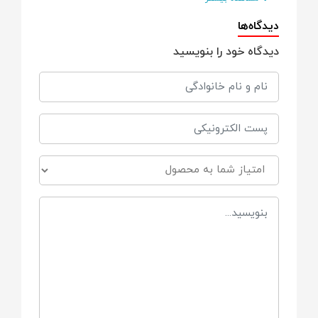
جنس
دیدگاه‌ها
دیدگاه خود را بنویسید
پلاستیک مقاوم ABS، اسباب بازی نشکن
ویژگی ها
بهبود مهارت‎‌های شناختی و حواس پنح گانه
افزایش قدرت تفکیک صدای های مختلف در
کودک
قابلیت پخش صدا و موزیک
دارای ۷ مد موزیک (گیتار،پیانو،ویالون،صدای
حیوانات و …)
دارای گوی پر از توپ