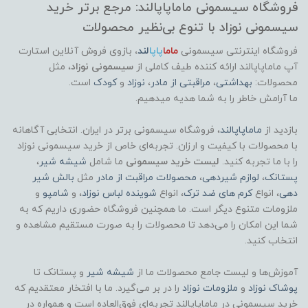
فروشگاه سیسمونی ماماپاپالند: مرجع برتر خرید
سیسمونی نوزاد با تنوع بی‌نظیر محصولات
فروشگاه اینترنتی سیسمونی
ماما
پاپا
لند
،
بازوی فروش آنلاین استارت
آپ ماماپاپالند
ارائه کننده طیف کاملی از
سیسمونی نوزاد
، مثل
محصولات:
بهداشتی
،
مراقبتی از مادر
،
نوزاد
و
کودک
است.
ما آرامش خاطر را به شما هدیه میدهیم.
بازدید از
ماماپاپالند
، فروشگاه سیسمونی برتر در ایران. انتخابی آگاهانه
با محصولات با کیفیت و ارزان. تجربه‌ای خاص از خرید سیسمونی نوزاد
را با ما تجربه کنید.
لیست خرید سیسمونی
ما شامل
شیشه شیر
،
پستانک
،
لوازم شیردهی
،
محصولات مراقبت از مادر
مثل
بالش شیر
دهی
، انواع
کرم های ضد ترک
، انواع
شوینده لباس نوزاد
، و
شامپو
و
ملزومات متنوع دیگر است. ما همچنین فروشگاه حضوری داریم که به
شما این امکان را می‌دهد تا محصولات را به صورت مستقیم مشاهده و
انتخاب کنید.
آموزش‌ها و لیست جامع محصولات ما از
شیشه شیر
و پستانک تا
پوشاک
نوزاد
و
ملزومات نوزاد
را در بر می‌گیرد. ما با افتخار معتقدیم که
خرید سیسمونی در ماماپاپالند تجربه‌ای فوق‌العاده است و همواره در