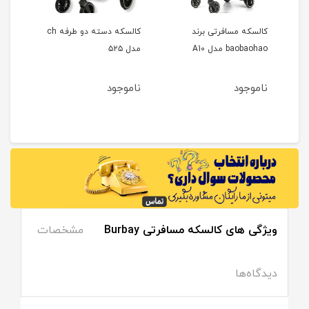
 برند cam
کالسکه مسافرتی برند
کالسکه دسته دو طرفه ch
کالس
baobaohao مدل A10
مدل ۵۲۵
بی بی aby
ناموجود
ناموجود
نام
ویژگی های کالسکه مسافرتی Burbay
مشخصات
دیدگاه‌ها