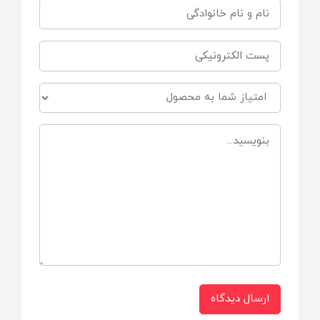
جنس
پلاستیک مقاوم
سایر توضیحات
دارای 3 بلوک رنگی با اشکال هندسی که کودک
باید این سه بلوک را در جای درست قرار دهد,
قابل استفاده تا وزن 25 کیلوگرم, کودک هم
می تواند سوار این هواپیما شود و هم بصورت
واکر از آن استفاده کند.
ارسال دیدگاه