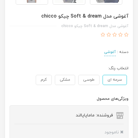
آغوشی مدل Soft & dream چیکو chicco
آغوشی مدل Soft & dream چیکو chicco
دسته :
آغوشی
انتخاب رنگ:
سرمه ای
طوسی
مشکی
کرم
ویژگی‌های محصول
فروشنده: ماماپاپالند
ناموجود