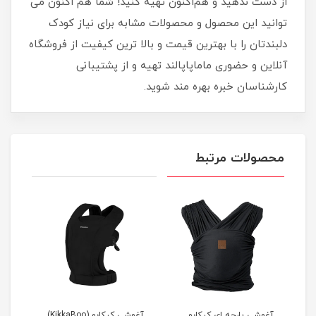
از دست ندهید و هم‌اکنون تهیه کنید! شما هم اکنون می
توانید این محصول و محصولات مشابه برای نیاز کودک
دلبندتان را با بهترین قیمت و بالا ترین کیفیت از فروشگاه
آنلاین و حضوری ماماپاپالند تهیه و از پشتیبانی
کارشناسان خبره بهره مند شوید.
محصولات مرتبط
ل Soft &
آغوشی پارچه ای کیکابو
آغوشی کیکابو (KikkaBoo)
آغوش