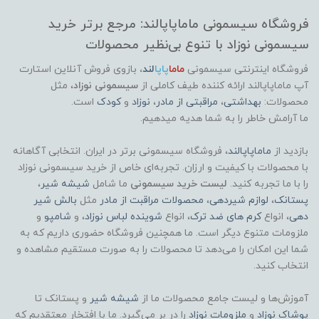
فروشگاه سیسمونی ماماپاپالند: مرجع برتر خرید
سیسمونی نوزاد با تنوع بی‌نظیر محصولات
فروشگاه اینترنتی سیسمونی
ماما
پاپا
لند
،
بازوی فروش آنلاین استارت
آپ ماماپاپالند
ارائه کننده طیف کاملی از
سیسمونی نوزاد
، مثل
محصولات:
بهداشتی
،
مراقبتی از مادر
،
نوزاد
و
کودک
است.
ما آرامش خاطر را به شما هدیه میدهیم.
بازدید از
ماماپاپالند
، فروشگاه سیسمونی برتر در ایران. انتخابی آگاهانه
با محصولات با کیفیت و ارزان. تجربه‌ای خاص از خرید سیسمونی نوزاد
را با ما تجربه کنید.
لیست خرید سیسمونی
ما شامل
شیشه شیر
،
پستانک
،
لوازم شیردهی
،
محصولات مراقبت از مادر
مثل
بالش شیر
دهی
، انواع
کرم های ضد ترک
، انواع
شوینده لباس نوزاد
، و
شامپو
و
ملزومات متنوع دیگر است. ما همچنین فروشگاه حضوری داریم که به
شما این امکان را می‌دهد تا محصولات را به صورت مستقیم مشاهده و
انتخاب کنید.
آموزش‌ها و لیست جامع محصولات ما از
شیشه شیر
و پستانک تا
پوشاک
نوزاد
و
ملزومات نوزاد
را در بر می‌گیرد. ما با افتخار معتقدیم که