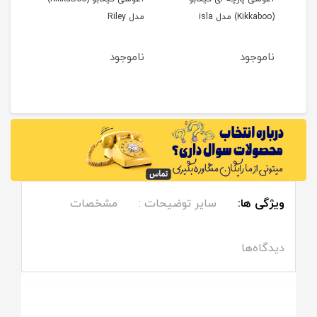
(Kikkaboo) مدل isla
مدل Riley
ling
ناموجود
ناموجود
نام
مان
ویژگی ها:
سایر توضیحات :
مشخصات
دیدگاه‌ها