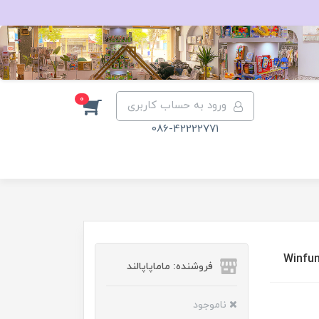
0
ورود به حساب کاربری
086-42222771
فروشنده: ماماپاپالند
ناموجود