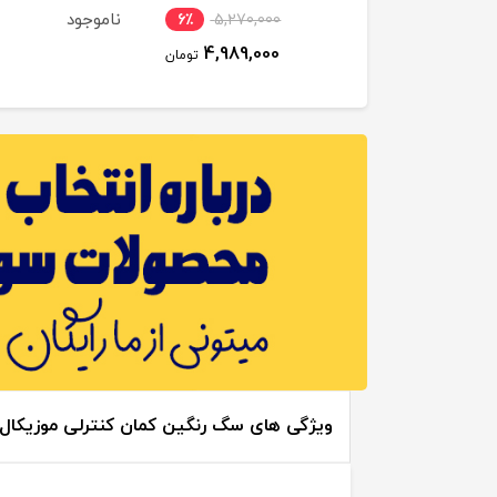
ناموجود
6٪
5,270,000
4,989,000
تومان
ویژگی های سگ رنگین کمان کنترلی موزیکال وین ف