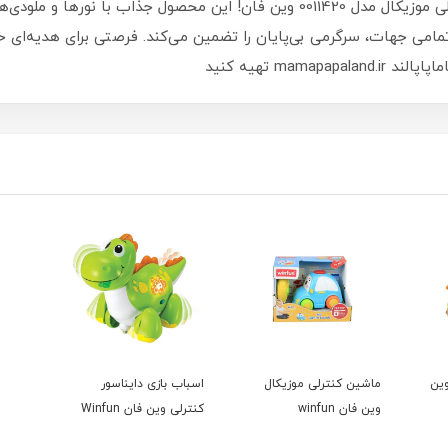
تجربه‌ای شاد و رنگارنگ با سگ رنگین کمان کنترلی موزیکال مدل 0011420 وین فان! ا
مامی جهات، سرگرمی بی‌پایان را تضمین می‌کند. فرصتی برای هدیه‌ای خا
mam تهیه کنید
وین
ماشین کنترلی موزیکال
اسباب بازی دایناسور
وین فان winfun
کنترلی وین فان Winfun