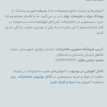
آموزش‌ها و لیست جامع محصولات ما از
شیشه شیر
و پستانک تا
پوشاک
نوزاد
و
ملزومات نوزاد
را در بر می‌گیرد. ما با افتخار معتقدیم که
خرید سیسمونی در ماماپاپالند تجربه‌ای فوق‌العاده است و همواره در
کنار شما هستیم تا این تجربه را به یکی از بهترین تجارب زندگی تبدیل
کنیم.
آدرس فروشگاه حضوری ماماپاپالند:
استان مرکزی، شهرستان ساوه،
تقاطع خیابان پاسداران و استقلال.
شماره تماس مغازه:
08642222771.
کانال آموزشی در یوتیوب:
آموزش‌های مفید ماماپاپالند در زمینه
مراقبت از نوزاد و خرید سیسمونی در
کانال یوتیوب ماماپاپالند
. برای
مشاهده آموزش ها
اینجا را کلیک کنید
.