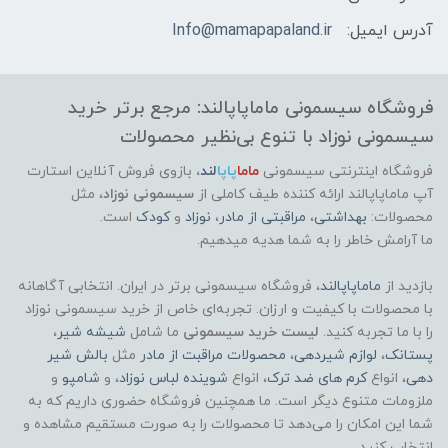
آدرس ایمیل:
Info@mamapapaland.ir
فروشگاه سیسمونی ماماپاپالند: مرجع برتر خرید
سیسمونی نوزاد با تنوع بی‌نظیر محصولات
فروشگاه اینترنتی سیسمونی
ماما
پاپا
لند
،
بازوی فروش آنلاین استارت
آپ ماماپاپالند
ارائه کننده طیف کاملی از
سیسمونی نوزاد
، مثل
محصولات:
بهداشتی
،
مراقبتی از مادر
،
نوزاد
و
کودک
است.
ما آرامش خاطر را به شما هدیه میدهیم.
بازدید از
ماماپاپالند
، فروشگاه سیسمونی برتر در ایران. انتخابی آگاهانه
با محصولات با کیفیت و ارزان. تجربه‌ای خاص از خرید سیسمونی نوزاد
را با ما تجربه کنید.
لیست خرید سیسمونی
ما شامل
شیشه شیر
،
پستانک
،
لوازم شیردهی
،
محصولات مراقبت از مادر
مثل
بالش شیر
دهی
، انواع
کرم های ضد ترک
، انواع
شوینده لباس نوزاد
، و
شامپو
و
ملزومات متنوع دیگر است. ما همچنین فروشگاه حضوری داریم که به
شما این امکان را می‌دهد تا محصولات را به صورت مستقیم مشاهده و
انتخاب کنید.