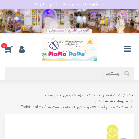
از مشاوره تا خرید در همه ی پیام رسان ها
0
خانه
شیشه شیر، پستانک، لوازم شیردهی و ملزومات
ملزومات شیشه شیر
سرشیشه نیم قطره xs دو عددی +0 ماه تویست شیک Twistshake