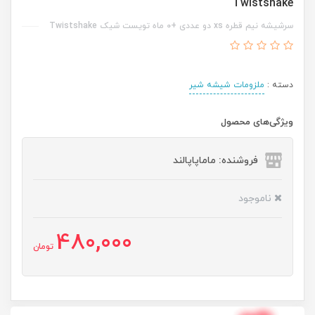
Twistshake
سرشیشه نیم قطره xs دو عددی +0 ماه تویست شیک Twistshake
دسته :
ملزومات شیشه شیر
ویژگی‌های محصول
فروشنده: ماماپاپالند
ناموجود
480,000
تومان