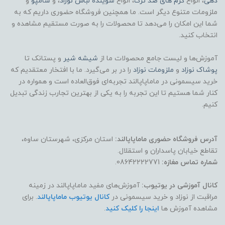
دهی
، انواع
کرم های ضد ترک
، انواع
شوینده لباس نوزاد
، و
شامپو
و
ملزومات متنوع دیگر است. ما همچنین فروشگاه حضوری داریم که به
شما این امکان را می‌دهد تا محصولات را به صورت مستقیم مشاهده و
انتخاب کنید.
آموزش‌ها و لیست جامع محصولات ما از
شیشه شیر
و پستانک تا
پوشاک
نوزاد
و
ملزومات نوزاد
را در بر می‌گیرد. ما با افتخار معتقدیم که
خرید سیسمونی در ماماپاپالند تجربه‌ای فوق‌العاده است و همواره در
کنار شما هستیم تا این تجربه را به یکی از بهترین تجارب زندگی تبدیل
کنیم.
آدرس فروشگاه حضوری ماماپاپالند:
استان مرکزی، شهرستان ساوه،
تقاطع خیابان پاسداران و استقلال.
شماره تماس مغازه:
08642222771.
کانال آموزشی در یوتیوب:
آموزش‌های مفید ماماپاپالند در زمینه
مراقبت از نوزاد و خرید سیسمونی در
کانال یوتیوب ماماپاپالند
. برای
مشاهده آموزش ها
اینجا را کلیک کنید
.