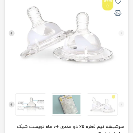
سرشیشه نیم قطره xs دو عددی +0 ماه تویست شیک