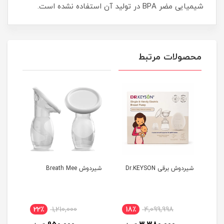
شیمیایی مضر BPA در تولید آن استفاده نشده است.
محصولات مرتبط
شیردوش برقی Dr.KEYSON
شیردوش Breath Mee
شیر
eing
22٪
1,210,000
18٪
4,099,998
4