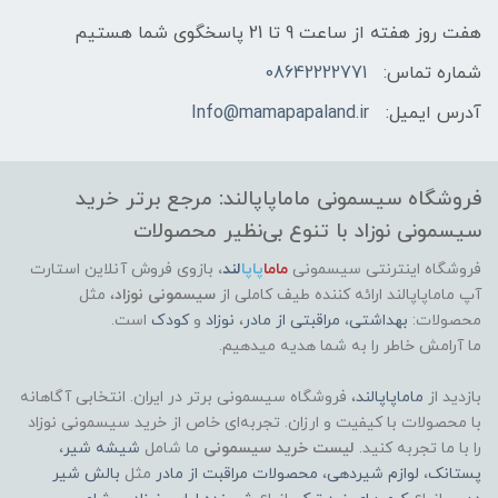
هفت روز هفته از ساعت 9 تا 21 پاسخگوی شما هستیم
شماره تماس:
08642222771
آدرس ایمیل:
Info@mamapapaland.ir
فروشگاه سیسمونی ماماپاپالند: مرجع برتر خرید
سیسمونی نوزاد با تنوع بی‌نظیر محصولات
فروشگاه اینترنتی سیسمونی
ماما
پاپا
لند
،
بازوی فروش آنلاین استارت
آپ ماماپاپالند
ارائه کننده طیف کاملی از
سیسمونی نوزاد
، مثل
محصولات:
بهداشتی
،
مراقبتی از مادر
،
نوزاد
و
کودک
است.
ما آرامش خاطر را به شما هدیه میدهیم.
بازدید از
ماماپاپالند
، فروشگاه سیسمونی برتر در ایران. انتخابی آگاهانه
با محصولات با کیفیت و ارزان. تجربه‌ای خاص از خرید سیسمونی نوزاد
را با ما تجربه کنید.
لیست خرید سیسمونی
ما شامل
شیشه شیر
،
پستانک
،
لوازم شیردهی
،
محصولات مراقبت از مادر
مثل
بالش شیر