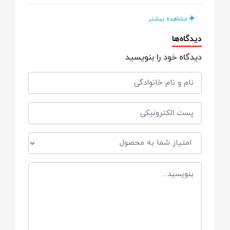
سیلیکون بسیار نرم
مشاهده بیشتر
دیدگاه‌ها
دارای چهار سوراخ بزرگ جریان هوا روی بدنه
پستانک
دیدگاه خود را بنویسید
بدون BPA، BPS و BPF و هرگونه موارد مضر
دیگر
مناسب برای
کودکان
0 تا 6
+6
جنس