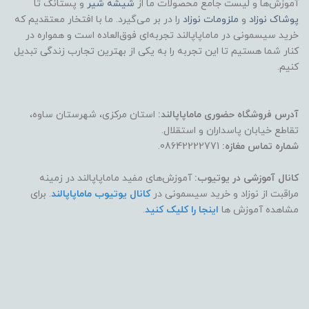
آموزش‌ها و لیست جامع محصولات ما از
شیشه شیر
و پستانک تا
پوشاک
نوزاد
و
ملزومات نوزاد
را در بر می‌گیرد. ما با افتخار معتقدیم که
خرید سیسمونی در ماماپاپالند تجربه‌ای فوق‌العاده است و همواره در
کنار شما هستیم تا این تجربه را به یکی از بهترین تجارب زندگی تبدیل
کنیم.
آدرس فروشگاه حضوری ماماپاپالند:
استان مرکزی، شهرستان ساوه،
تقاطع خیابان پاسداران و استقلال.
شماره تماس مغازه:
08642222771.
کانال آموزشی در یوتیوب:
آموزش‌های مفید ماماپاپالند در زمینه
مراقبت از نوزاد و خرید سیسمونی در
کانال یوتیوب ماماپاپالند
. برای
مشاهده آموزش ها
اینجا را کلیک کنید
.