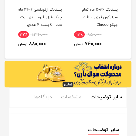
پستانک 36-16 ماه تمام
پستانک ارتودنسی 16-36 ماه
پستا
سیلیکون فیزیو سافت
چیکو فیزو فورما مدل لایت
چیکو Chicco
Chicco بسته 2 عددی
ماه وی 
37٪
1,390,000
13٪
850,000
1
880,000
740,000
مان
تومان
تومان
سایر توضیحات
مشخصات
دیدگاه‌ها
سایر توضیحات