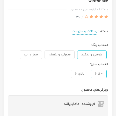
Twistshake
پستانک ارتودنسی دو عددی
از 30
دسته :
پستانک و ملزومات
انتخاب رنگ:
طوسی و سفید
صورتی و بنفش
سبز و آبی
انتخاب سایز:
0 تا 6
بالای 6
ویژگی‌های محصول
فروشنده: ماماپاپالند